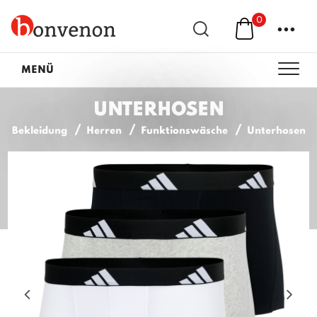
0
...
MENÜ
UNTERHOSEN
Bekleidung
Herren
Funktionswäsche
Unterhosen