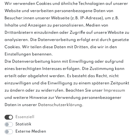
Wir verwenden Cookies und ähnliche Technologien auf unserer
info@bonvenon.de
Website und verarbeiten personenbezogene Daten von
03763 4048350
Besucher:innen unserer Webseite (z.B. IP-Adresse), um z.B.
Inhalte und Anzeigen zu personalisieren, Medien von
Montag - Freitag, 08:00 - 16:00
Drittanbietern einzubinden oder Zugriffe auf unsere Website zu
Anrufe aus dem dt. Festnetz zum Ortstarif, Preise aus dem Mobilfunknetz
analysieren. Die Datenverarbeitung erfolgt erst durch gesetzte
ggf. abweichend (abhängig vom Provider).
Cookies. Wir teilen diese Daten mit Dritten, die wir in den
Einstellungen benennen.
Die Datenverarbeitung kann mit Einwilligung oder aufgrund
eines berechtigten Interesses erfolgen. Die Zustimmung kann
und
erteilt oder abgelehnt werden. Es besteht das Recht, nicht
weitere.
einzuwilligen und die Einwilligung zu einem späteren Zeitpunkt
zu ändern oder zu widerrufen. Beachten Sie unser
Impressum
und weitere Hinweise zur Verwendung personenbezogener
Daten in unserer
Daten­schutz­erklärung
.
Bitte beachten: Der UVP stellt keinen Streichpreis im
Sinne einer Preisermäßigung, sondern lediglich
Essenziell
einen Preisvergleich zur unverbindlichen
Statistik
Preisempfehlung seitens des Herstellers dar.
Externe Medien