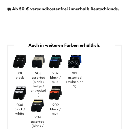
Ab 50 € versandkostenfrei innerhalb Deutschlands.
Auch in weiteren Farben erhältlich.
000
903
907
913
black
assorted
black /
assorted
(black /
multi
(multicolor
beige /
2)
antracite)
(
006
909
black /
black /
white
multi
904
assorted
(black /