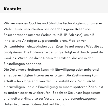
Kontakt
info@bonvenon.de
Wir verwenden Cookies und ähnliche Technologien auf unserer
Website und verarbeiten personenbezogene Daten von
03763 4048350
Besucher:innen unserer Webseite (z.B. IP-Adresse), um z.B.
Inhalte und Anzeigen zu personalisieren, Medien von
Montag - Freitag, 08:00 - 16:00
Drittanbietern einzubinden oder Zugriffe auf unsere Website zu
Anrufe aus dem dt. Festnetz zum Ortstarif, Preise aus dem Mobilfunknetz
analysieren. Die Datenverarbeitung erfolgt erst durch gesetzte
ggf. abweichend (abhängig vom Provider).
Cookies. Wir teilen diese Daten mit Dritten, die wir in den
Einstellungen benennen.
Die Datenverarbeitung kann mit Einwilligung oder aufgrund
eines berechtigten Interesses erfolgen. Die Zustimmung kann
und
erteilt oder abgelehnt werden. Es besteht das Recht, nicht
weitere.
einzuwilligen und die Einwilligung zu einem späteren Zeitpunkt
zu ändern oder zu widerrufen. Beachten Sie unser
Impressum
und weitere Hinweise zur Verwendung personenbezogener
Daten in unserer
Daten­schutz­erklärung
.
Bitte beachten: Der UVP stellt keinen Streichpreis im