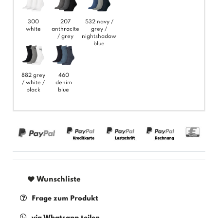
300
207
532 navy /
white
anthracite
grey /
/ grey
nightshadow
blue
882 grey
460
/ white /
denim
black
blue
Wunschliste
Frage zum Produkt
via Whatsapp teilen