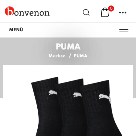
0
...
MENÜ
PUMA
Marken
PUMA