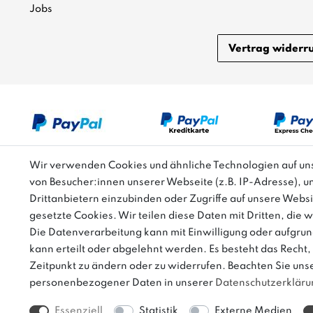
Jobs
Vertrag widerr
Wir verwenden Cookies und ähnliche Technologien auf u
von Besucher:innen unserer Webseite (z.B. IP-Adresse), u
Bitte beachten: Der UVP stellt keinen Streichpreis i
Drittanbietern einzubinden oder Zugriffe auf unsere Websi
gesetzte Cookies. Wir teilen diese Daten mit Dritten, die 
Die Datenverarbeitung kann mit Einwilligung oder aufgrun
kann erteilt oder abgelehnt werden. Es besteht das Recht, 
Zeitpunkt zu ändern oder zu widerrufen. Beachten Sie uns
personenbezogener Daten in unserer
Daten­schutz­erklär
Essenziell
Statistik
Externe Medien