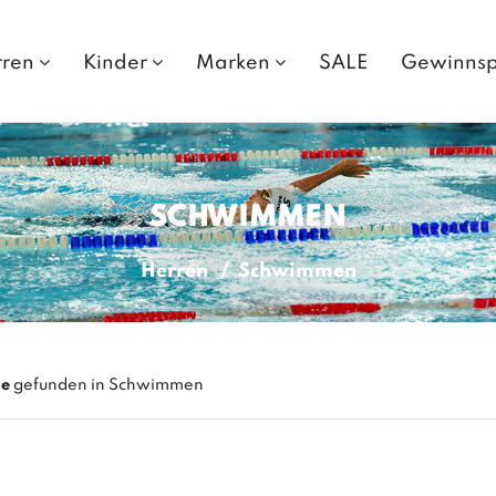
rren
Kinder
Marken
SALE
Gewinnsp
SCHWIMMEN
Herren
Schwimmen
se
gefunden in Schwimmen