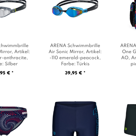
hwimmbrille
ARENA Schwimmbrille
ARENA 
Mirror
, Artikel:
Air Sonic Mirror
, Artikel:
One G
er-anthracite
,
-110 emerald-peacock
,
AO
, A
e: Silber
Farbe: Türkis
pi
95 € *
39,95 € *