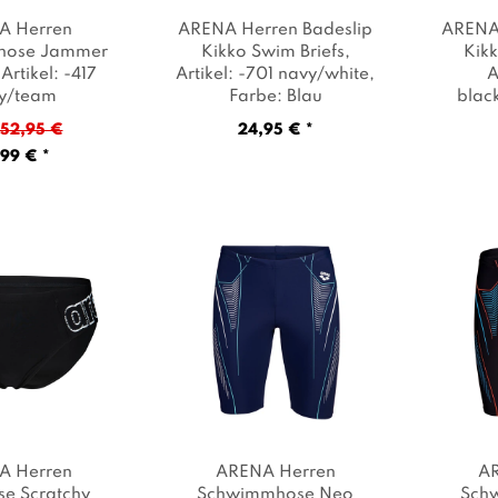
A Herren
ARENA Herren Badeslip
ARENA 
hose Jammer
Kikko Swim Briefs
,
Kikk
 Artikel: -417
Artikel: -701 navy/white
,
A
y/team
Farbe: Blau
blac
blue
, Farbe:
52,95 €
24,95 € *
Blau
99 € *
A Herren
ARENA Herren
A
e Scratchy
Schwimmhose Neo
Sch