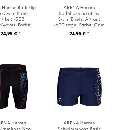
Herren Badeslip
ARENA Herren
o Swim Briefs
,
Badehose Scratchy
rtikel: -508
Swim Briefs
, Artikel:
k/water
, Farbe:
-600 sage
, Farbe: Grün
Schwarz
24,95 € *
24,95 € *
RENA Herren
ARENA Herren
wimmhose Neo
Schwimmhose Basic