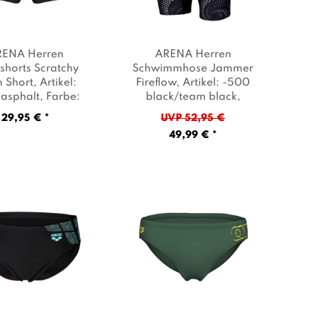
RENA Herren
ARENA Herren
shorts Scratchy
Schwimmhose Jammer
 Short
, Artikel:
Fireflow
, Artikel: -500
asphalt
, Farbe:
black/team black
,
Anthrazit
Farbe: Schwarz
29,95 € *
UVP 52,95 €
49,99 € *