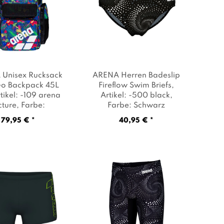
Unisex Rucksack
ARENA Herren Badeslip
o Backpack 45L
Fireflow Swim Briefs
,
rtikel: -109 arena
Artikel: -500 black
,
cture
, Farbe:
Farbe: Schwarz
Mehrfarbig
79,95 € *
40,95 € *