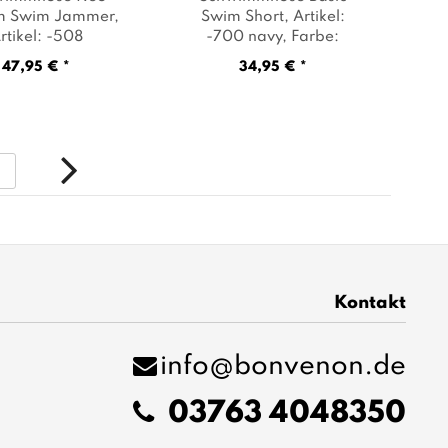
m Swim Jammer
,
Swim Short
, Artikel:
rtikel: -508
-700 navy
, Farbe:
/turquoise/team
Dunkelblau
47,95 € *
34,95 € *
e
, Farbe: Schwarz
8
Kontakt
info@bonvenon.de
03763 4048350