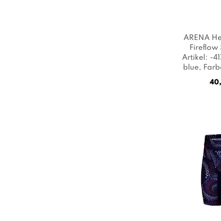
ARENA Her
Fireflow
Artikel: -4
blue
, Far
40,