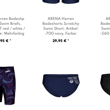
ren Badeslip
ARENA Herren
A
 Swim Briefs
,
Badeshorts Scratchy
Bade
17 red / white /
Swim Short
, Artikel:
Swim
be: Mehrfarbig
-700 navy
, Farbe:
-560 
Dunkelblau
95 € *
29,95 € *