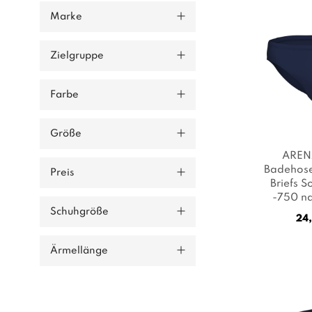
Marke
Zielgruppe
Farbe
Größe
AREN
Badehos
Preis
Briefs S
-750 na
Farbe: 
Schuhgröße
24,
Ärmellänge