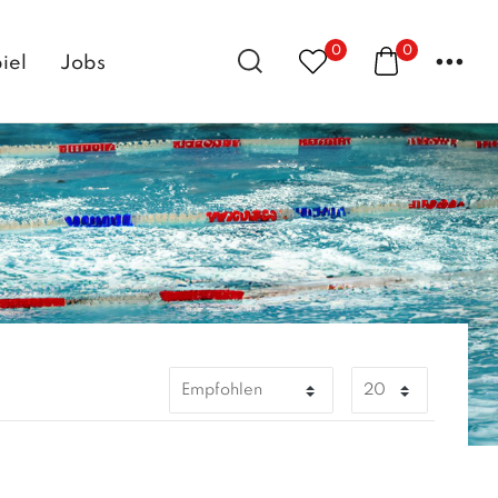
0
0
...
iel
Jobs