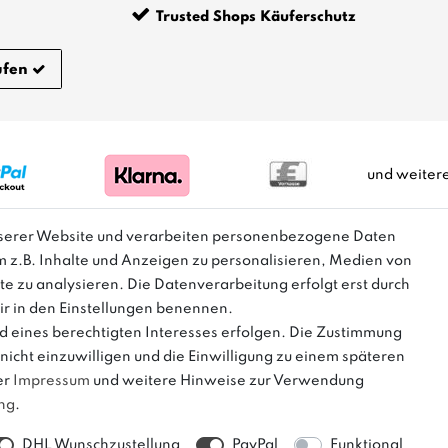
Trusted Shops Käuferschutz
ufen
und weiter
nserer Website und verarbeiten personenbezogene Daten
m z.B. Inhalte und Anzeigen zu personalisieren, Medien von
m Sinne einer Preisermäßigung, sondern lediglich einen Preisverg
te zu analysieren. Die Datenverarbeitung erfolgt erst durch
Herstellers dar.
wir in den Einstellungen benennen.
d eines berechtigten Interesses erfolgen. Die Zustimmung
nicht einzuwilligen und die Einwilligung zu einem späteren
er
Impressum
und weitere Hinweise zur Verwendung
ung
.
DHL Wunschzustellung
PayPal
Funktional