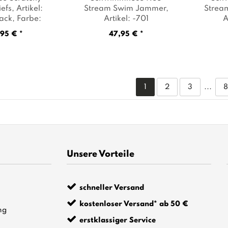
efs
, Artikel:
Stream Swim Jammer
,
Strea
ack
, Farbe:
Artikel: -701
A
hwarz
navy/white/water
,
black
95 € *
47,95 € *
Farbe: Dunkelblau
orang
1
2
3
...
Unsere Vorteile
schneller Versand
kostenloser Versand* ab 50 €
ng
erstklassiger Service