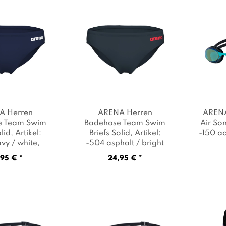
A Herren
ARENA Herren
ARENA
e Team Swim
Badehose Team Swim
Air Son
olid
, Artikel:
Briefs Solid
, Artikel:
-150 a
vy / white
,
-504 asphalt / bright
Dunkelblau
coral
, Farbe: Anthrazit
95 € *
24,95 € *