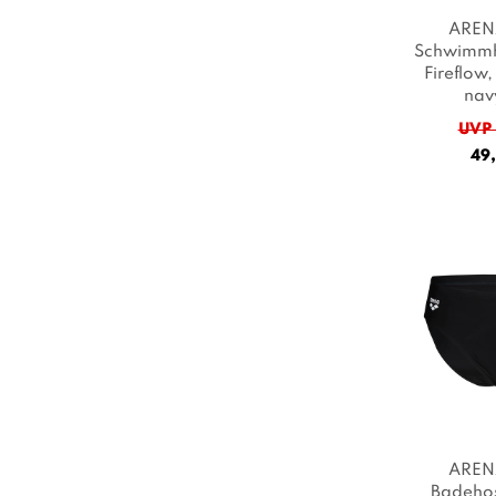
AREN
Schwimm
Fireflow
,
nav
redwhite
UVP 
49,
AREN
Badehos