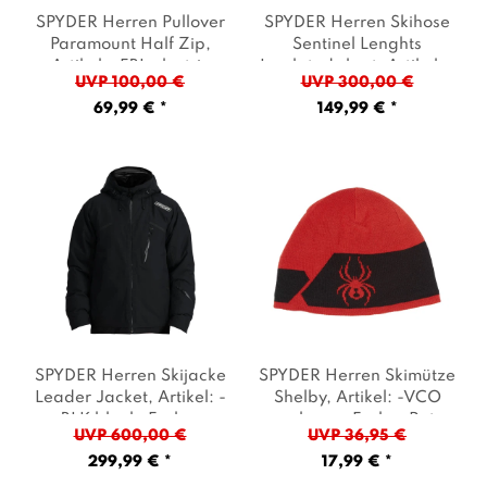
SPYDER Herren Pullover
SPYDER Herren Skihose
Paramount Half Zip
,
Sentinel Lenghts
Artikel: -EBL electric
Insulated short
, Artikel: -
UVP 100,00 €
UVP 300,00 €
blue
, Farbe: Blau
BLK black
, Farbe:
69,99 € *
149,99 € *
Schwarz
SPYDER Herren Skijacke
SPYDER Herren Skimütze
Leader Jacket
, Artikel: -
Shelby
, Artikel: -VCO
BLK black
, Farbe:
volcano
, Farbe: Rot
UVP 600,00 €
UVP 36,95 €
Schwarz
299,99 € *
17,99 € *