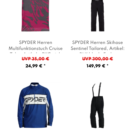
SPYDER Herren
SPYDER Herren Skihose
Multifunktionstuch Cruise
Sentinel Tailored
, Artikel:
Tube
, Artikel: -PKC pink
-BLK black
, Farbe:
UVP 35,00 €
UVP 300,00 €
combo
, Farbe: Rosa
Schwarz
24,99 € *
149,99 € *