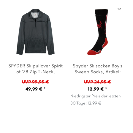
SPYDER Skipullover Spirit
Spyder Skisocken Boy's
of '78 Zip T-Neck
,
Sweep Socks
, Artikel:
Artikel: -036 faded geo
-001 black
, Farbe:
UVP 99,95 €
UVP 24,95 €
ebony
, Farbe: Grau
Schwarz
49,99 € *
12,99 € *
Niedrigster Preis der letzten
30 Tage:
12,99 €