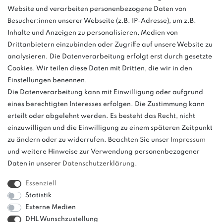
Website und verarbeiten personenbezogene Daten von
03763 4048350
Besucher:innen unserer Webseite (z.B. IP-Adresse), um z.B.
Inhalte und Anzeigen zu personalisieren, Medien von
Montag - Freitag, 08:00 - 16:00
Drittanbietern einzubinden oder Zugriffe auf unsere Website zu
Anrufe aus dem dt. Festnetz zum Ortstarif, Preise aus dem Mobilfunknetz
analysieren. Die Datenverarbeitung erfolgt erst durch gesetzte
ggf. abweichend (abhängig vom Provider).
Cookies. Wir teilen diese Daten mit Dritten, die wir in den
Einstellungen benennen.
Die Datenverarbeitung kann mit Einwilligung oder aufgrund
eines berechtigten Interesses erfolgen. Die Zustimmung kann
und
erteilt oder abgelehnt werden. Es besteht das Recht, nicht
weitere.
einzuwilligen und die Einwilligung zu einem späteren Zeitpunkt
zu ändern oder zu widerrufen. Beachten Sie unser
Impressum
und weitere Hinweise zur Verwendung personenbezogener
Daten in unserer
Daten­schutz­erklärung
.
Bitte beachten: Der UVP stellt keinen Streichpreis im
Sinne einer Preisermäßigung, sondern lediglich
Essenziell
einen Preisvergleich zur unverbindlichen
Statistik
Preisempfehlung seitens des Herstellers dar.
Externe Medien
DHL Wunschzustellung