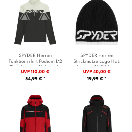
SPYDER Herren
SPYDER Herren
Funktionsshirt Podium 1/2
Strickmütze Logo Hat
,
Zip
, Artikel: -BLK black
,
Artikel: -BLK1 black
,
UVP 110,00 €
UVP 40,00 €
Farbe: Schwarz
Farbe: Schwarz
54,99 € *
19,99 € *