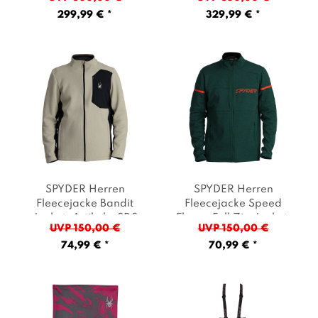
Gelb
Farbe: Grün
299,99 € *
329,99 € *
SPYDER Herren
SPYDER Herren
Fleecejacke Bandit
Fleecejacke Speed
Jacket
, Artikel: -SDS
Fleece Full Zip Jacket
,
UVP 150,00 €
UVP 150,00 €
sandstorm
, Farbe: Beige
Artikel: -CPG cypress
74,99 € *
70,99 € *
green
, Farbe: Grün