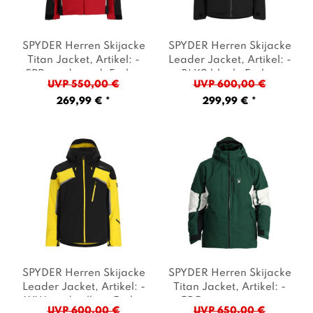
SPYDER Herren Skijacke
SPYDER Herren Skijacke
Titan Jacket
, Artikel: -
Leader Jacket
, Artikel: -
SPR spyder red
, Farbe:
BLK2 black
, Farbe:
UVP 550,00 €
UVP 600,00 €
Rot
Schwarz
269,99 € *
299,99 € *
SPYDER Herren Skijacke
SPYDER Herren Skijacke
Leader Jacket
, Artikel: -
Titan Jacket
, Artikel: -
AYW acid yellow
, Farbe:
CPG cypress green
,
UVP 600,00 €
UVP 650,00 €