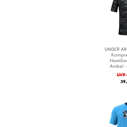
UNDER AR
Kompres
HeatGea
Artikel:
castler
UVP 
Farb
39,