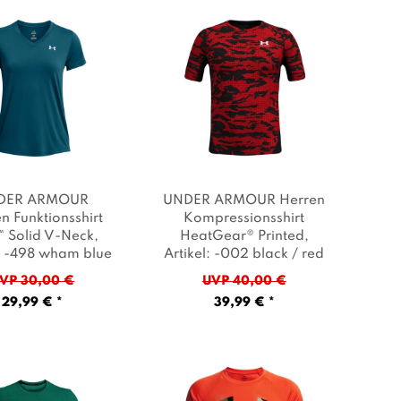
DER ARMOUR
UNDER ARMOUR Herren
 Funktionsshirt
Kompressionsshirt
™ Solid V-Neck
,
HeatGear® Printed
,
l: -498 wham blue
Artikel: -002 black / red
ite
, Farbe: Blau
/ white
, Farbe: Rot
VP 30,00 €
UVP 40,00 €
29,99 € *
39,99 € *