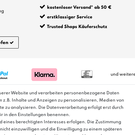
kostenloser Versand* ab 50 €
ng
erstklassiger Service
Trusted Shops Käuferschutz
ufen
und weiter
nserer Website und verarbeiten personenbezogene Daten
m z.B. Inhalte und Anzeigen zu personalisieren, Medien von
m Sinne einer Preisermäßigung, sondern lediglich einen Preisverg
te zu analysieren. Die Datenverarbeitung erfolgt erst durch
Herstellers dar.
wir in den Einstellungen benennen.
d eines berechtigten Interesses erfolgen. Die Zustimmung
nicht einzuwilligen und die Einwilligung zu einem späteren