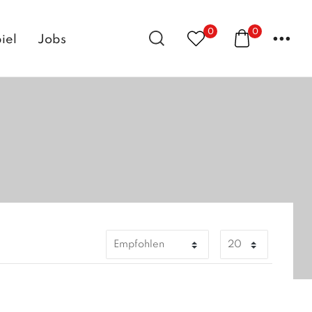
0
0
...
iel
Jobs