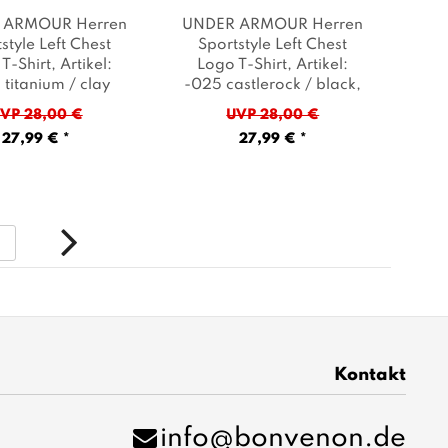
 ARMOUR Herren
UNDER ARMOUR Herren
style Left Chest
Sportstyle Left Chest
T-Shirt
, Artikel:
Logo T-Shirt
, Artikel:
titanium / clay
-025 castlerock / black
,
 Farbe: Grüngrau
Farbe: Grau
VP 28,00 €
UVP 28,00 €
27,99 € *
27,99 € *
8
Kontakt
info@bonvenon.de