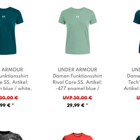
R ARMOUR
UNDER ARMOUR
UN
nktionsshirt
Damen Funktionsshirt
Damen
e SS
, Artikel:
Rival Core SS
, Artikel:
Tech
 blue / white
,
-477 enamel blue /
Artike
e: Blau
white
, Farbe: Mint
/ wh
30,00 €
UVP 30,00 €
U
99 € *
29,99 € *