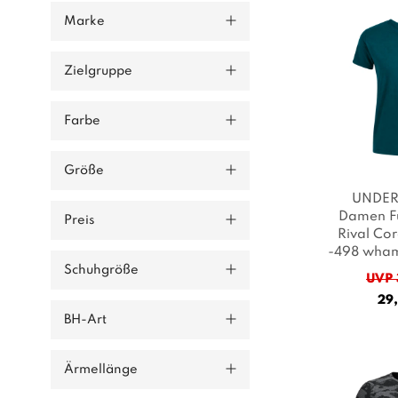
Marke
Zielgruppe
Farbe
Größe
UNDE
Damen Fu
Preis
Rival Cor
-498 wham
Farb
Schuhgröße
UVP 
29,
BH-Art
Ärmellänge