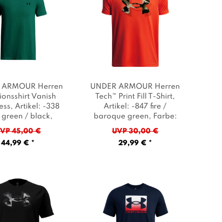
 ARMOUR Herren
UNDER ARMOUR Herren
ionsshirt Vanish
Tech™ Print Fill T-Shirt
,
ess
, Artikel: -338
Artikel: -847 fire /
 green / black
,
baroque green
, Farbe:
be: Dunkelgrün
Orange
VP 45,00 €
UVP 30,00 €
44,99 € *
29,99 € *