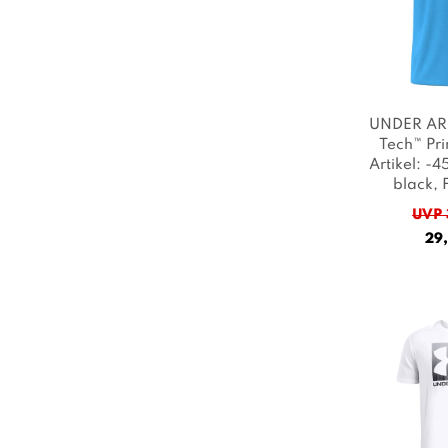
UNDER AR
Tech™ Prin
Artikel: -4
black
, 
UVP 
29,