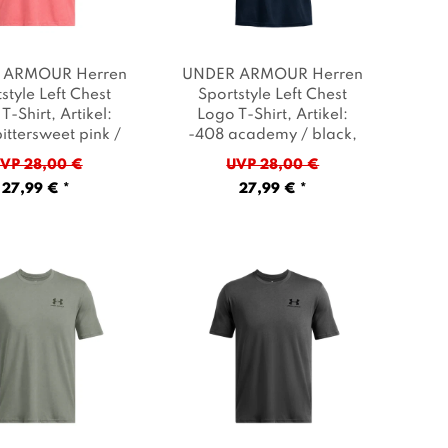
 ARMOUR Herren
UNDER ARMOUR Herren
style Left Chest
Sportstyle Left Chest
T-Shirt
, Artikel:
Logo T-Shirt
, Artikel:
ittersweet pink /
-408 academy / black
,
, Farbe: Koralle
Farbe: Dunkelblau
VP 28,00 €
UVP 28,00 €
27,99 € *
27,99 € *