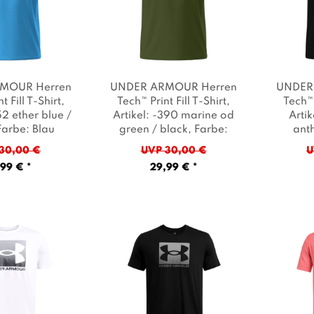
MOUR Herren
UNDER ARMOUR Herren
UNDER
t Fill T-Shirt
,
Tech™ Print Fill T-Shirt
,
Tech™ 
52 ether blue /
Artikel: -390 marine od
Artik
Farbe: Blau
green / black
, Farbe:
ant
Oliv
30,00 €
UVP 30,00 €
U
99 € *
29,99 € *