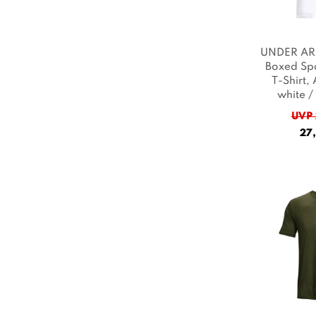
UNDER AR
Boxed Sp
T-Shirt
, 
white /
Farb
UVP 
27,