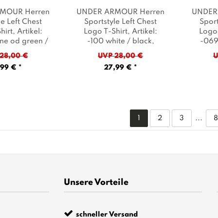
MOUR Herren
UNDER ARMOUR Herren
UNDER
le Left Chest
Sportstyle Left Chest
Sport
hirt
, Artikel:
Logo T-Shirt
, Artikel:
Logo 
ne od green /
-100 white / black
,
-069 
Farbe: Oliv
Farbe: Weiß
green
,
28,00 €
UVP 28,00 €
U
99 € *
27,99 € *
1
2
3
...
Unsere Vorteile
schneller Versand