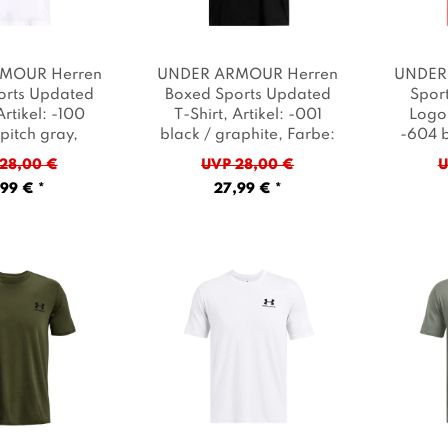
MOUR Herren
UNDER ARMOUR Herren
UNDER
orts Updated
Boxed Sports Updated
Sport
Artikel: -100
T-Shirt
, Artikel: -001
Logo 
 pitch gray
,
black / graphite
, Farbe:
-604 b
e: Weiß
Schwarz
white
28,00 €
UVP 28,00 €
U
99 € *
27,99 € *