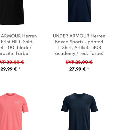
 ARMOUR Herren
UNDER ARMOUR Herren
Print Fill T-Shirt
,
Boxed Sports Updated
el: -001 black /
T-Shirt
, Artikel: -408
hracite
, Farbe:
academy / red
, Farbe:
Schwarz
Dunkelblau
VP 30,00 €
UVP 28,00 €
29,99 € *
27,99 € *