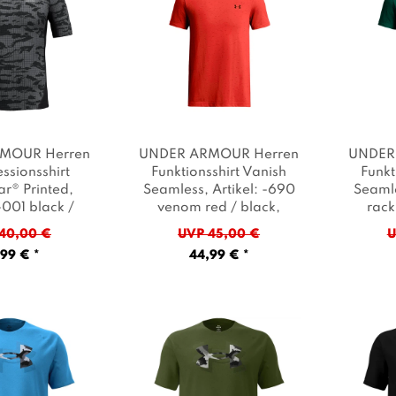
MOUR Herren
UNDER ARMOUR Herren
UNDER
sionsshirt
Funktionsshirt Vanish
Funkt
r® Printed
,
Seamless
, Artikel: -690
Seaml
 -001 black /
venom red / black
,
rack
ock / white
,
Farbe: Rot
Far
40,00 €
UVP 45,00 €
U
e: Grau
99 € *
44,99 € *