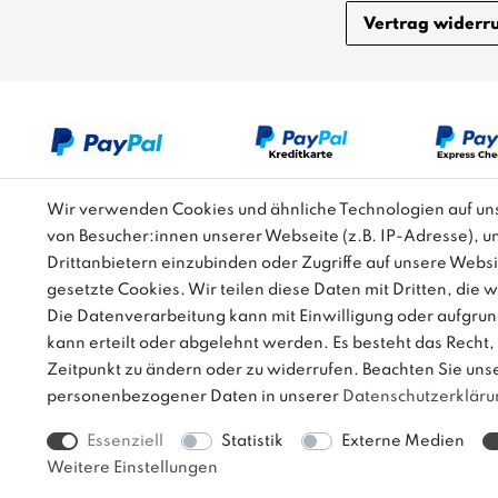
Vertrag widerr
Wir verwenden Cookies und ähnliche Technologien auf u
von Besucher:innen unserer Webseite (z.B. IP-Adresse), u
Bitte beachten: Der UVP stellt keinen Streichpreis i
Drittanbietern einzubinden oder Zugriffe auf unsere Websi
gesetzte Cookies. Wir teilen diese Daten mit Dritten, die 
Die Datenverarbeitung kann mit Einwilligung oder aufgrun
kann erteilt oder abgelehnt werden. Es besteht das Recht, 
Zeitpunkt zu ändern oder zu widerrufen. Beachten Sie uns
personenbezogener Daten in unserer
Daten­schutz­erklär
Essenziell
Statistik
Externe Medien
* Alle Preise verstehen sich inkl. gesetzl. MwSt. zzgl.
Versandkosten
| inn
Weitere Einstellungen