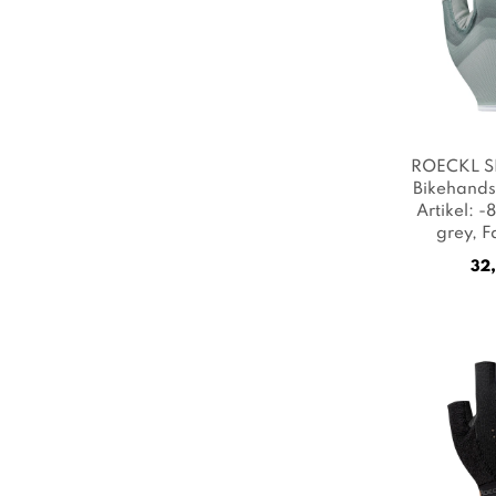
ROECKL S
Bikehands
Artikel: 
grey
, 
32,