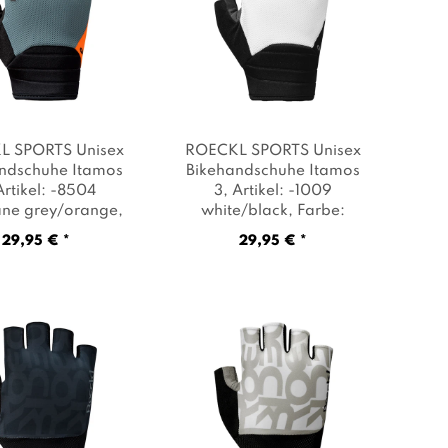
L SPORTS Unisex
ROECKL SPORTS Unisex
ndschuhe Itamos
Bikehandschuhe Itamos
Artikel: -8504
3
, Artikel: -1009
ane grey/orange
,
white/black
, Farbe:
e: Taubenblau
Weiß
29,95 € *
29,95 € *