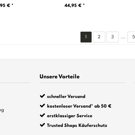
rfarbig
95 € *
44,95 € *
1
2
3
...
Unsere Vorteile
schneller Versand
kostenloser Versand* ab 50 €
ng
erstklassiger Service
Trusted Shops Käuferschutz