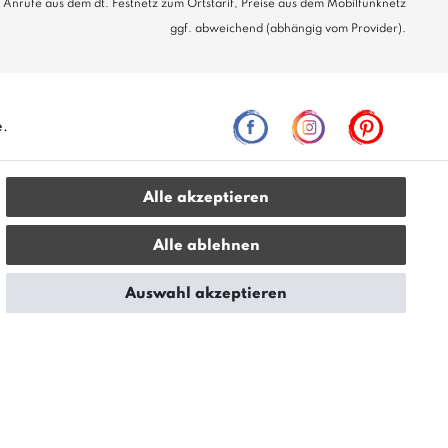
Anrufe aus dem dt. Festnetz zum Ortstarif, Preise aus dem Mobilfunknetz
ggf. abweichend (abhängig vom Provider).
e.
Alle akzeptieren
leich zur unverbindlichen Preisempfehlung seitens des
Alle ablehnen
Auswahl akzeptieren
2026 bonvenon / Alle Rechte vorbehalten / Realisation
colornativ /