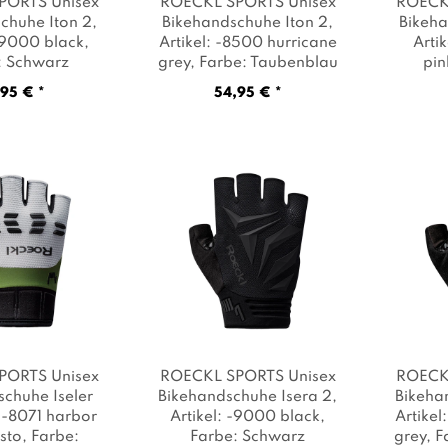
PORTS Unisex
ROECKL SPORTS Unisex
ROECK
chuhe Iton 2
,
Bikehandschuhe Iton 2
,
Bikeha
 -9000 black
,
Artikel: -8500 hurricane
Arti
: Schwarz
grey
, Farbe: Taubenblau
pin
95 € *
54,95 € *
PORTS Unisex
ROECKL SPORTS Unisex
ROECK
chuhe Iseler
Bikehandschuhe Isera 2
,
Bikeha
: -8071 harbor
Artikel: -9000 black
,
Artikel
sto
, Farbe:
Farbe: Schwarz
grey
, 