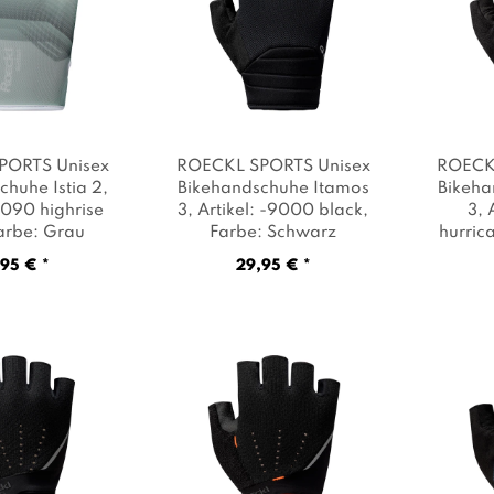
PORTS Unisex
ROECKL SPORTS Unisex
ROECK
chuhe Istia 2
,
Bikehandschuhe Itamos
Bikeha
-8090 highrise
3
, Artikel: -9000 black
,
3
, 
Farbe: Grau
Farbe: Schwarz
hurric
Farb
95 € *
29,95 € *