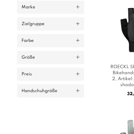
Marke
Zielgruppe
Farbe
Größe
ROECKL S
Bikehand
Preis
2
, Artike
shad
Sc
Handschuhgröße
32,