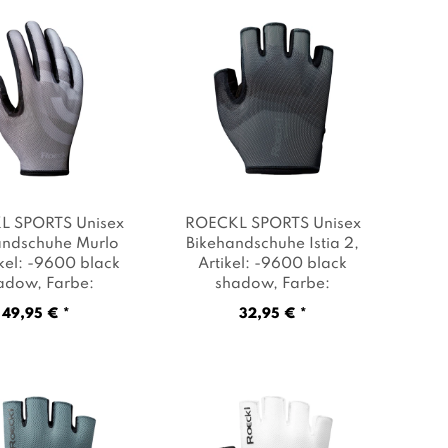
L SPORTS Unisex
ROECKL SPORTS Unisex
andschuhe Murlo
Bikehandschuhe Istia 2
,
ikel: -9600 black
Artikel: -9600 black
adow
, Farbe:
shadow
, Farbe:
Schwarz
Schwarz
49,95 € *
32,95 € *