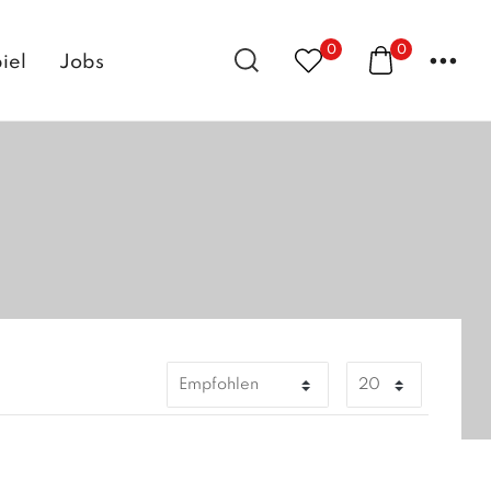
0
0
...
iel
Jobs