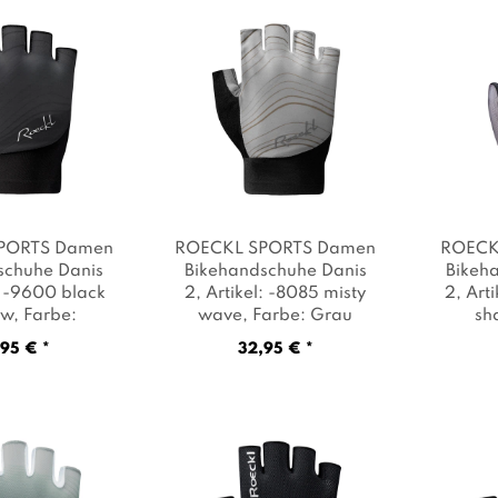
PORTS Damen
ROECKL SPORTS Damen
ROECK
schuhe Danis
Bikehandschuhe Danis
Bikeh
l: -9600 black
2
, Artikel: -8085 misty
2
, Art
ow
, Farbe:
wave
, Farbe: Grau
sh
hwarz
95 € *
32,95 € *