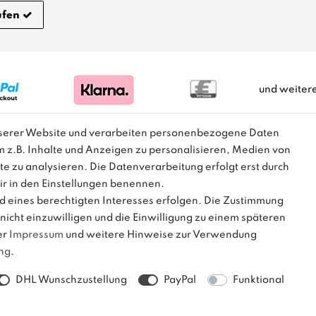
ufen
und weiter
nserer Website und verarbeiten personenbezogene Daten
m z.B. Inhalte und Anzeigen zu personalisieren, Medien von
m Sinne einer Preisermäßigung, sondern lediglich einen Preisverg
te zu analysieren. Die Datenverarbeitung erfolgt erst durch
Herstellers dar.
wir in den Einstellungen benennen.
d eines berechtigten Interesses erfolgen. Die Zustimmung
nicht einzuwilligen und die Einwilligung zu einem späteren
er
Impressum
und weitere Hinweise zur Verwendung
ung
.
DHL Wunschzustellung
PayPal
Funktional
erhalb von Deutschland ab 50 € Warenwert versandkostenfrei!
© copyright 2013-