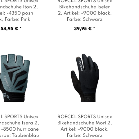
L SPORTS Unisex
ROECKL SPORTS Unisex
ndschuhe Iton 2
,
Bikehandschuhe Iseler
kel: -4350 posh
2
, Artikel: -9000 black
,
k
, Farbe: Pink
Farbe: Schwarz
54,95 € *
39,95 € *
L SPORTS Unisex
ROECKL SPORTS Unisex
ndschuhe Isera 2
,
Bikehandschuhe Mori 2
,
: -8500 hurricane
Artikel: -9000 black
,
Farbe: Taubenblau
Farbe: Schwarz