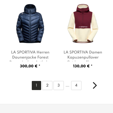
LA SPORTIVA Herren
LA SPORTIVA Damen
Daunenjacke Forest
Kapuzenpullover
Down Jacket
, Artikel: -
Guidance Sherpa
300,00 € *
130,00 € *
B46B46 night sky
, Farbe:
Hoody
, Artikel: -
Dunkelblau
W04R25 chalk /
redwood
, Farbe:
Mehrfarbig
1
2
3
...
4