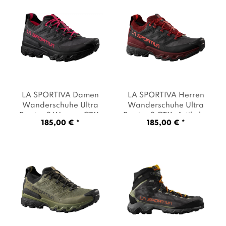
LA SPORTIVA Damen
LA SPORTIVA Herren
Wanderschuhe Ultra
Wanderschuhe Ultra
Raptor 3 Woman GTX
,
Raptor 3 GTX
, Artikel: -
185,00 € *
185,00 € *
Artikel: -G19P19 onyx /
G00R25 carbon /
azalea
, Farbe:
redwood
, Farbe:
Mehrfarbig
Mehrfarbig