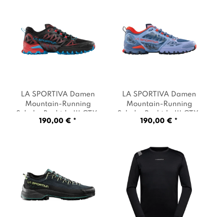
LA SPORTIVA Damen
LA SPORTIVA Damen
Mountain-Running
Mountain-Running
Schuhe Bushido III GTX
,
Schuhe Bushido III GTX
,
190,00 € *
190,00 € *
Artikel: -K00P02 black /
Artikel: -G04B44 stone-
hibiscus
, Farbe: Schwarz
blue / moonlight
, Farbe:
Hellblau