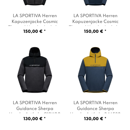
LA SPORTIVA Herren
LA SPORTIVA Herren
Kapuzenjacke Cosmic
Kapuzenjacke Cosmic
Thermal Hoody
, Artikel: -
Thermal Hoody
, Artikel: -
150,00 € *
150,00 € *
G19K00 onyx / black
,
B46B46 night sky
, Farbe:
Farbe: Dunkelgrau
Dunkelblau
LA SPORTIVA Herren
LA SPORTIVA Herren
Guidance Sherpa
Guidance Sherpa
Hoody
, Artikel: -G19K00
Hoody
, Artikel: -B46E32
130,00 € *
130,00 € *
onyx / black
, Farbe:
night sky / savana
,
Dunkelgrau
Farbe: Dunkelblau