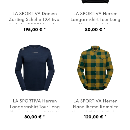
LA SPORTIVA Damen
LA SPORTIVA Herren
Zustieg Schuhe TX4 Evo
,
Langarmshirt Tour Long
Artikel: -G00E36 carbon
Sleeve
, Artikel: -
195,00 € *
80,00 € *
/ zest
, Farbe:
K00K00 black
, Farbe:
Dunkelgrau
Schwarz
LA SPORTIVA Herren
LA SPORTIVA Herren
Langarmshirt Tour Long
Flanellhemd Rambler
Sleeve
, Artikel: -B46B46
Flannel Shirt
, Artikel: -
80,00 € *
120,00 € *
night sky
, Farbe:
E21E21 jungle
, Farbe:
Dunkelblau
Mehrfarbig