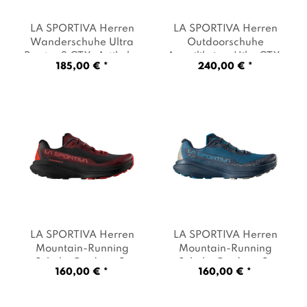
LA SPORTIVA Herren
LA SPORTIVA Herren
Wanderschuhe Ultra
Outdoorschuhe
Raptor 3 GTX
, Artikel: -
Aequilibrium Hike GTX
,
185,00 € *
240,00 € *
E47K00 cypress / black
,
Artikel: -G00Y02 carbon
Farbe: Oliv
/ papaya
, Farbe:
Anthrazit
LA SPORTIVA Herren
LA SPORTIVA Herren
Mountain-Running
Mountain-Running
Schuhe Prodigio 2
,
Schuhe Prodigio 2
,
160,00 € *
160,00 € *
Artikel: -G19R24 onyx /
Artikel: -B07B46 lake /
mountain red
, Farbe:
night sky
, Farbe: Blau
Mehrfarbig