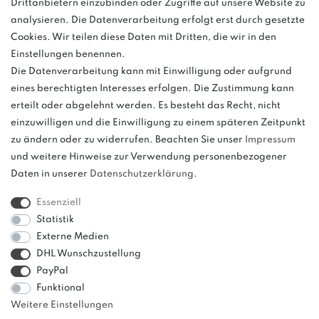
Drittanbietern einzubinden oder Zugriffe auf unsere Website zu
Anrufe aus dem dt. Festnetz zum Ortstarif, Preise aus dem Mobilfunknetz
analysieren. Die Datenverarbeitung erfolgt erst durch gesetzte
ggf. abweichend (abhängig vom Provider).
Cookies. Wir teilen diese Daten mit Dritten, die wir in den
Einstellungen benennen.
Die Datenverarbeitung kann mit Einwilligung oder aufgrund
eines berechtigten Interesses erfolgen. Die Zustimmung kann
und
erteilt oder abgelehnt werden. Es besteht das Recht, nicht
weitere.
einzuwilligen und die Einwilligung zu einem späteren Zeitpunkt
zu ändern oder zu widerrufen. Beachten Sie unser
Impressum
und weitere Hinweise zur Verwendung personenbezogener
Daten in unserer
Daten­schutz­erklärung
.
Bitte beachten: Der UVP stellt keinen Streichpreis im
Sinne einer Preisermäßigung, sondern lediglich
Essenziell
einen Preisvergleich zur unverbindlichen
Statistik
Preisempfehlung seitens des Herstellers dar.
Externe Medien
DHL Wunschzustellung
PayPal
Funktional
Weitere Einstellungen