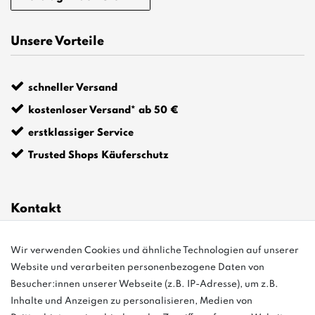
Unsere Vorteile
schneller Versand
kostenloser Versand* ab 50 €
erstklassiger Service
Trusted Shops Käuferschutz
Kontakt
info@bonvenon.de
Wir verwenden Cookies und ähnliche Technologien auf unserer
Website und verarbeiten personenbezogene Daten von
03763 4048350
Besucher:innen unserer Webseite (z.B. IP-Adresse), um z.B.
Inhalte und Anzeigen zu personalisieren, Medien von
Montag - Freitag, 08:00 - 16:00