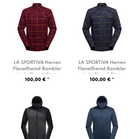
LA SPORTIVA Herren
LA SPORTIVA Herren
Flanellhemd Rambler
Flanellhemd Rambler
Light Flanell Shirt
,
Light Flanell Shirt
,
100,00 € *
100,00 € *
Artikel: -R25E32
Artikel: -B46E32 night
redwood / savana
,
sky / savana
, Farbe:
Farbe: Bordeaux
Dunkelblau