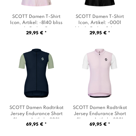
SCOTT Damen T-Shirt
SCOTT Damen T-Shirt
Icon
, Artikel: -8140 bliss
Icon
, Artikel: -0001
pink
, Farbe: Rosa
black
, Farbe: Schwarz
29,95 € *
29,95 € *
SCOTT Damen Radtrikot
SCOTT Damen Radtrikot
Jersey Endurance Short
Jersey Endurance Short
Sleeve
, Artikel: -8231
Sleeve
, Artikel: -8221
69,95 € *
69,95 € *
dark blue / spray grey
,
bliss pink / cotton white
,
Farbe: Dunkelblau
Farbe: Rosa