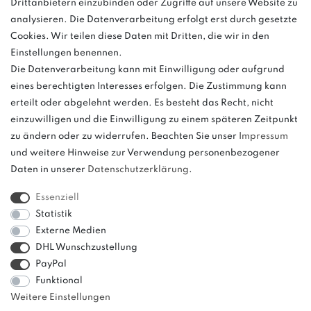
Drittanbietern einzubinden oder Zugriffe auf unsere Website zu
Anrufe aus dem dt. Festnetz zum Ortstarif, Preise aus dem Mobilfunknetz
analysieren. Die Datenverarbeitung erfolgt erst durch gesetzte
ggf. abweichend (abhängig vom Provider).
Cookies. Wir teilen diese Daten mit Dritten, die wir in den
Einstellungen benennen.
Die Datenverarbeitung kann mit Einwilligung oder aufgrund
eines berechtigten Interesses erfolgen. Die Zustimmung kann
und
erteilt oder abgelehnt werden. Es besteht das Recht, nicht
weitere.
einzuwilligen und die Einwilligung zu einem späteren Zeitpunkt
zu ändern oder zu widerrufen. Beachten Sie unser
Impressum
und weitere Hinweise zur Verwendung personenbezogener
Daten in unserer
Daten­schutz­erklärung
.
Bitte beachten: Der UVP stellt keinen Streichpreis im
Sinne einer Preisermäßigung, sondern lediglich
Essenziell
einen Preisvergleich zur unverbindlichen
Statistik
Preisempfehlung seitens des Herstellers dar.
Externe Medien
DHL Wunschzustellung
PayPal
Funktional
Weitere Einstellungen