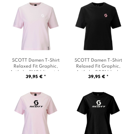
SCOTT Damen T-Shirt
SCOTT Damen T-Shirt
Relaxed Fit Graphic
,
Relaxed Fit Graphic
,
Artikel: -8140 bliss pink
,
Artikel: -0001 black
,
39,95 € *
39,95 € *
Farbe: Rosa
Farbe: Schwarz