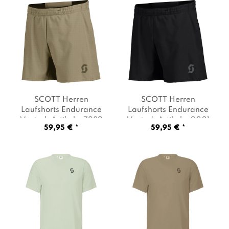
SCOTT Herren
SCOTT Herren
Laufshorts Endurance
Laufshorts Endurance
Vented
, Artikel: -7989
Vented
, Artikel: -0001
59,95 € *
59,95 € *
toast beige
, Farbe:
black
, Farbe: Schwarz
Beige