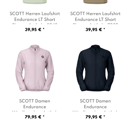
SCOTT Herren Laufshirt
SCOTT Herren Laufshirt
Endurance LT Short
Endurance LT Short
Sleeve
, Artikel: -8243
Sleeve
, Artikel: -7989
39,95 € *
39,95 € *
spray grey
, Farbe: Grün
toast beige
, Farbe:
Beige
SCOTT Damen
SCOTT Damen
Endurance
Endurance
Windbreaker
, Artikel:
Windbreaker
, Artikel:
79,95 € *
79,95 € *
-8140 bliss pink
, Farbe:
-0114 dark blue
, Farbe:
Rosa
Dunkelblau