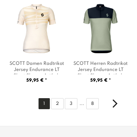
SCOTT Damen Radtrikot
SCOTT Herren Radtrikot
Jersey Endurance LT
Jersey Endurance LT
Short Sleeve
, Artikel:
Short Sleeve
, Artikel:
59,95 € *
59,95 € *
-7992 cotton white
,
-8247 spray grey / dark
Farbe: Beige
blue
, Farbe: Mehrfarbig
1
2
3
...
8