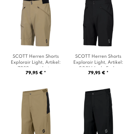
SCOTT Herren Shorts
SCOTT Herren Shorts
Explorair Light
, Artikel:
Explorair Light
, Artikel:
-7989 toast beige
,
-0001 black
, Farbe:
79,95 € *
79,95 € *
Farbe: Beige
Schwarz