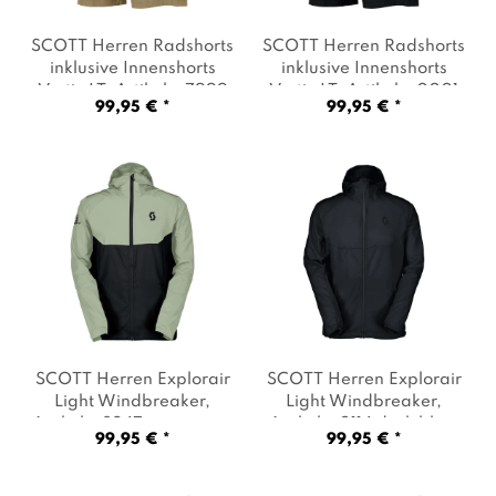
SCOTT Herren Radshorts
SCOTT Herren Radshorts
inklusive Innenshorts
inklusive Innenshorts
Vertic LT
, Artikel: -7999
Vertic LT
, Artikel: -0001
99,95 € *
99,95 € *
toast beige / black
,
black
, Farbe: Schwarz
Farbe: Beige
SCOTT Herren Explorair
SCOTT Herren Explorair
Light Windbreaker
,
Light Windbreaker
,
Artikel: -8247 spray grey
Artikel: -0114 dark blue
,
99,95 € *
99,95 € *
/ dark blue
, Farbe:
Farbe: Dunkelblau
Mehrfarbig