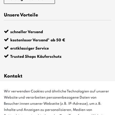
Unsere Vorteile
schneller Versand
kostenloser Versand* ab 50 €
erstklassiger Service
Trusted Shops Käuferschutz
Kontakt
info@bonvenon.de
Wir verwenden Cookies und ähnliche Technologien auf unserer
Website und verarbeiten personenbezogene Daten von
03763 4048350
Besucher:innen unserer Webseite (z.B. IP-Adresse), um z.B.
Inhalte und Anzeigen zu personalisieren, Medien von
Montag - Freitag, 08:00 - 16:00