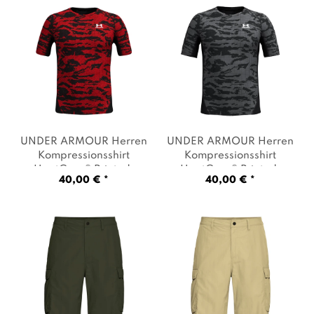
UNDER ARMOUR Herren
UNDER ARMOUR Herren
Kompressionsshirt
Kompressionsshirt
HeatGear® Printed
,
HeatGear® Printed
,
40,00 € *
40,00 € *
Artikel: -002 black / red
Artikel: -001 black /
/ white
, Farbe: Rot
castlerock / white
,
Farbe: Grau