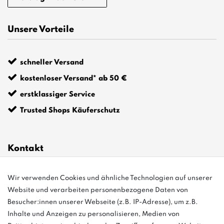
Unsere Vorteile
schneller Versand
kostenloser Versand* ab 50 €
erstklassiger Service
Trusted Shops Käuferschutz
Kontakt
info@bonvenon.de
Wir verwenden Cookies und ähnliche Technologien auf unserer
Website und verarbeiten personenbezogene Daten von
03763 4048350
Besucher:innen unserer Webseite (z.B. IP-Adresse), um z.B.
Inhalte und Anzeigen zu personalisieren, Medien von
Montag - Freitag, 08:00 - 16:00