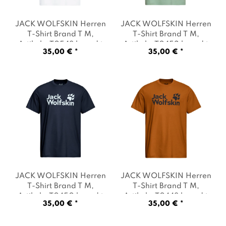
JACK WOLFSKIN Herren
JACK WOLFSKIN Herren
T-Shirt Brand T M
,
T-Shirt Brand T M
,
Artikel: -T0548 brand t
Artikel: -T0452 brand t
35,00 € *
35,00 € *
stark white
, Farbe: Weiß
green zinnia
, Farbe:
Grün
JACK WOLFSKIN Herren
JACK WOLFSKIN Herren
T-Shirt Brand T M
,
T-Shirt Brand T M
,
Artikel: -T0450 brand t
Artikel: -T0448 brand t
35,00 € *
35,00 € *
dark navy
, Farbe:
autumn leaves
, Farbe:
Dunkelblau
Ocker