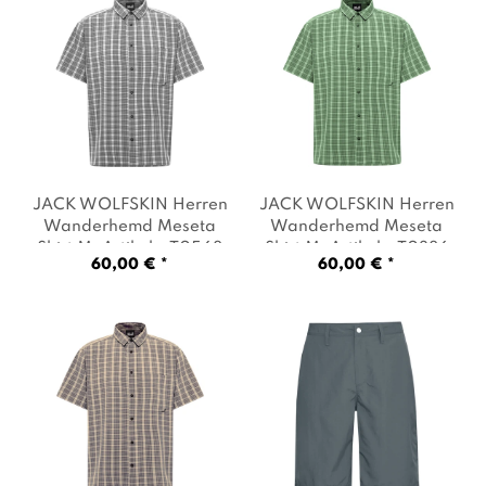
JACK WOLFSKIN Herren
JACK WOLFSKIN Herren
Wanderhemd Meseta
Wanderhemd Meseta
Shirt M
, Artikel: -T0568
Shirt M
, Artikel: -T0386
60,00 € *
60,00 € *
check stark white
, Farbe:
check sago palm
, Farbe:
Grau
Hellgrün