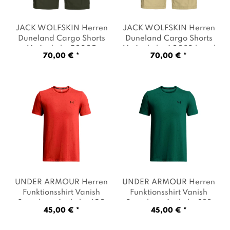
JACK WOLFSKIN Herren
JACK WOLFSKIN Herren
Duneland Cargo Shorts
Duneland Cargo Shorts
M
, Artikel: -E0205
M
, Artikel: -A0082 hazel
70,00 € *
70,00 € *
obsidian moss
, Farbe:
wood
, Farbe: Beige
Oliv
UNDER ARMOUR Herren
UNDER ARMOUR Herren
Funktionsshirt Vanish
Funktionsshirt Vanish
Seamless
, Artikel: -690
Seamless
, Artikel: -338
45,00 € *
45,00 € *
venom red / black
,
rack green / black
,
Farbe: Rot
Farbe: Dunkelgrün