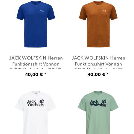
JACK WOLFSKIN Herren
JACK WOLFSKIN Herren
Funktionsshirt Vonnan
Funktionsshirt Vonnan
S/S T M
, Artikel: -C0631
S/S T M
, Artikel: -5401
40,00 € *
40,00 € *
blue orchid
, Farbe:
autumn leaves
, Farbe:
Dunkelblau
Ocker