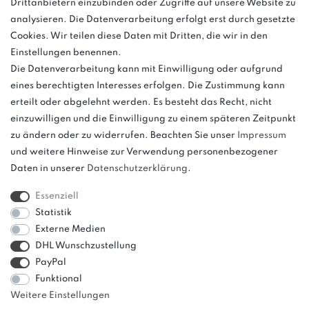
Drittanbietern einzubinden oder Zugriffe auf unsere Website zu
Anrufe aus dem dt. Festnetz zum Ortstarif, Preise aus dem Mobilfunknetz
analysieren. Die Datenverarbeitung erfolgt erst durch gesetzte
ggf. abweichend (abhängig vom Provider).
Cookies. Wir teilen diese Daten mit Dritten, die wir in den
Einstellungen benennen.
Die Datenverarbeitung kann mit Einwilligung oder aufgrund
eines berechtigten Interesses erfolgen. Die Zustimmung kann
und
erteilt oder abgelehnt werden. Es besteht das Recht, nicht
weitere.
einzuwilligen und die Einwilligung zu einem späteren Zeitpunkt
zu ändern oder zu widerrufen. Beachten Sie unser
Impressum
und weitere Hinweise zur Verwendung personenbezogener
Daten in unserer
Daten­schutz­erklärung
.
Bitte beachten: Der UVP stellt keinen Streichpreis im
Sinne einer Preisermäßigung, sondern lediglich
Essenziell
einen Preisvergleich zur unverbindlichen
Statistik
Preisempfehlung seitens des Herstellers dar.
Externe Medien
DHL Wunschzustellung
PayPal
Funktional
Weitere Einstellungen