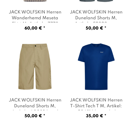
JACK WOLFSKIN Herren
JACK WOLFSKIN Herren
Wanderhemd Meseta
Duneland Shorts M
,
Shirt M
, Artikel: -7778
Artikel: -F0303 grey
60,00 € *
50,00 € *
phantom checks
, Farbe:
odessa
, Farbe: Grau
Beige
JACK WOLFSKIN Herren
JACK WOLFSKIN Herren
Duneland Shorts M
,
T-Shirt Tech T M
, Artikel:
Artikel: -A0082 hazel
-C0631 blue orchid
,
50,00 € *
35,00 € *
wood
, Farbe: Beige
Farbe: Blau