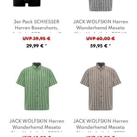
3er Pack SCHIESSER
JACK WOLFSKIN Herren
Herren Boxershorts
,
Wanderhemd Meseta
Artikel: -922 sortiert 11
Shirt M
, Artikel: -T0568
UVP 39,95 €
UVP 60,00 €
admiral/grau/lila
,
check stark white
, Farbe:
29,99 € *
59,95 € *
Farbe: Schwarz
Grau
JACK WOLFSKIN Herren
JACK WOLFSKIN Herren
Wanderhemd Meseta
Wanderhemd Meseta
Shirt M
, Artikel: -T0386
Shirt M
, Artikel: -7778