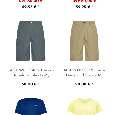
UVP 60,00 €
UVP 60,00 €
check sago palm
, Farbe:
phantom checks
, Farbe:
59,95 € *
59,95 € *
Hellgrün
Beige
JACK WOLFSKIN Herren
JACK WOLFSKIN Herren
Duneland Shorts M
,
Duneland Shorts M
,
Artikel: -F0303 grey
Artikel: -A0082 hazel
50,00 € *
50,00 € *
odessa
, Farbe: Grau
wood
, Farbe: Beige