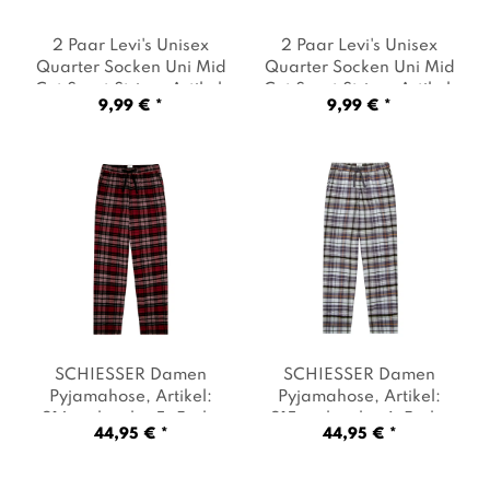
2 Paar Levi's Unisex
2 Paar Levi's Unisex
Quarter Socken Uni Mid
Quarter Socken Uni Mid
Cut Sport Stripe
, Artikel:
Cut Sport Stripe
, Artikel:
9,99 € *
9,99 € *
-002 black
, Farbe:
-001 iconic
, Farbe: Weiß
Schwarz
SCHIESSER Damen
SCHIESSER Damen
Pyjamahose
, Artikel:
Pyjamahose
, Artikel:
-916 multicolor 5
, Farbe:
-915 multicolor 4
, Farbe:
44,95 € *
44,95 € *
Rot
Grau