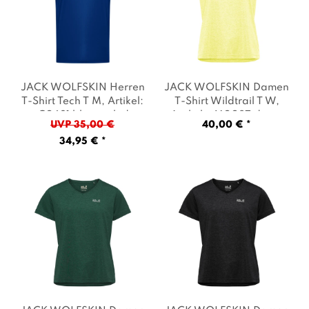
JACK WOLFSKIN Herren
JACK WOLFSKIN Damen
T-Shirt Tech T M
, Artikel:
T-Shirt Wildtrail T W
,
-C0631 blue orchid
,
Artikel: -M0087 daisy
,
UVP 35,00 €
40,00 € *
Farbe: Blau
Farbe: Gelb
34,95 € *