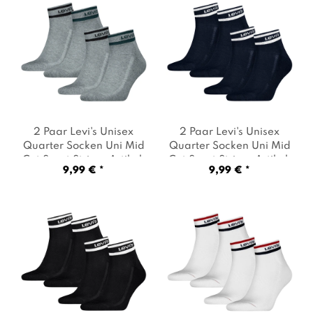
2 Paar Levi's Unisex
2 Paar Levi's Unisex
Quarter Socken Uni Mid
Quarter Socken Uni Mid
Cut Sport Stripe
, Artikel:
Cut Sport Stripe
, Artikel:
9,99 € *
9,99 € *
-005 grey / green
,
-004 navy
, Farbe: Navy
Farbe: Grau