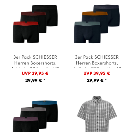
3er Pack SCHIESSER
3er Pack SCHIESSER
Herren Boxershorts
,
Herren Boxershorts
,
Artikel: -924 sortiert 13
Artikel: -923 sortiert 12
UVP 39,95 €
UVP 39,95 €
schwarz/burgund/rot
,
graphit/whisky/mineral
,
29,99 € *
29,99 € *
Farbe: Schwarz
Farbe: Dunkelblau