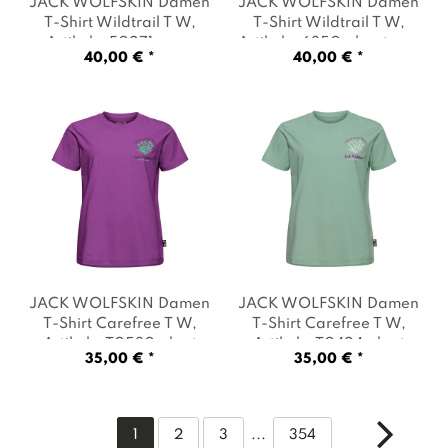
JACK WOLFSKIN Damen
JACK WOLFSKIN Damen
T-Shirt Wildtrail T W
,
T-Shirt Wildtrail T W
,
Artikel: -E0271 sago
Artikel: -6350 phantom
,
40,00 € *
40,00 € *
palm
, Farbe: Grün
Farbe: Schwarz
JACK WOLFSKIN Damen
JACK WOLFSKIN Damen
T-Shirt Carefree T W
,
T-Shirt Carefree T W
,
Artikel: -T0530 plant
Artikel: -T0424 plant
35,00 € *
35,00 € *
freesia
, Farbe: Lila
green zinna
, Farbe:
Grün
1
2
3
...
354