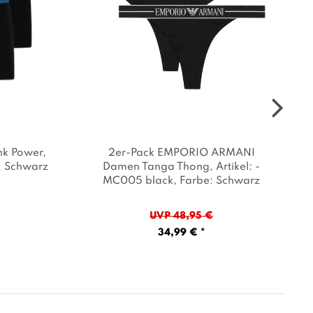
nk Power
,
2er-Pack EMPORIO ARMANI
: Schwarz
Damen Tanga Thong
, Artikel: -
MC005 black
, Farbe: Schwarz
UVP 48,95 €
34,99 € *