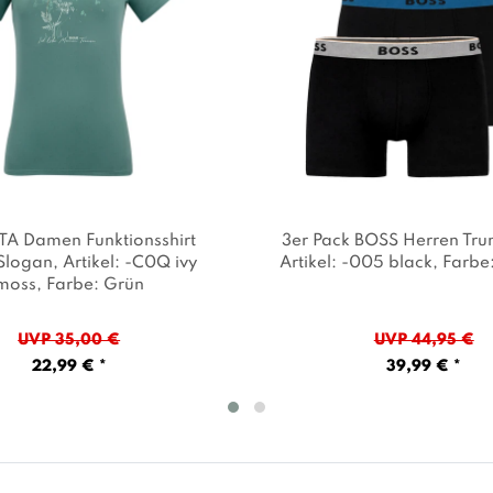
A Damen Funktionsshirt
3er Pack BOSS Herren Tru
 Slogan
, Artikel: -C0Q ivy
Artikel: -005 black
, Farbe
moss
, Farbe: Grün
UVP 35,00 €
UVP 44,95 €
22,99 € *
39,99 € *