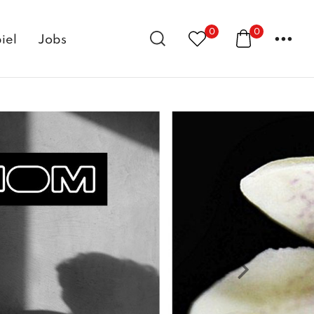
0
0
...
iel
Jobs