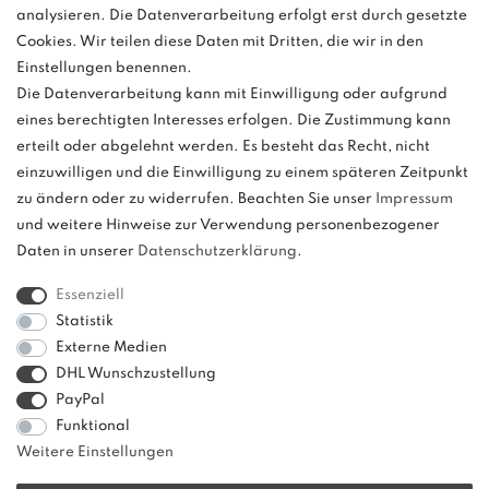
Anrufe aus dem dt. Festnetz zum Ortstarif, Preise aus dem Mobilfunknetz
analysieren. Die Datenverarbeitung erfolgt erst durch gesetzte
ggf. abweichend (abhängig vom Provider).
Cookies. Wir teilen diese Daten mit Dritten, die wir in den
Einstellungen benennen.
Die Datenverarbeitung kann mit Einwilligung oder aufgrund
eines berechtigten Interesses erfolgen. Die Zustimmung kann
und
erteilt oder abgelehnt werden. Es besteht das Recht, nicht
weitere.
einzuwilligen und die Einwilligung zu einem späteren Zeitpunkt
zu ändern oder zu widerrufen. Beachten Sie unser
Impressum
und weitere Hinweise zur Verwendung personenbezogener
Daten in unserer
Daten­schutz­erklärung
.
Bitte beachten: Der UVP stellt keinen Streichpreis im
Sinne einer Preisermäßigung, sondern lediglich
Essenziell
einen Preisvergleich zur unverbindlichen
Statistik
Preisempfehlung seitens des Herstellers dar.
Externe Medien
DHL Wunschzustellung
PayPal
Funktional
Weitere Einstellungen