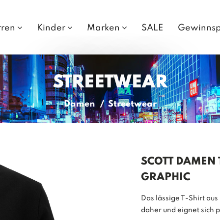
rren
Kinder
Marken
SALE
Gewinnsp
STREETWEAR
Damen
Streetwear
SCOTT DAMEN T
GRAPHIC
Das lässige T-Shirt a
daher und eignet sich p