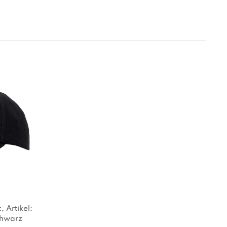
c
, Artikel:
chwarz