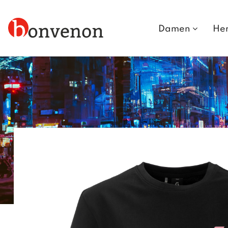
Damen
He