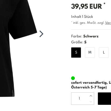
*
39,95 EUR
Inhalt
1
Stück
* inkl. ges. MwSt. zzgl.
Ver
Farbe:
Schwarz
Größe:
S
S
M
L
sofort versandfertig, L
Österreich 5-7 Tage)