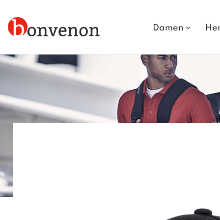
Damen
He