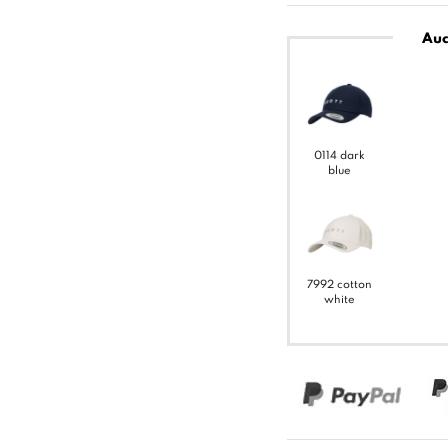
Auc
0114 dark
blue
7992 cotton
white