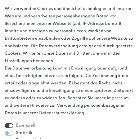
Wir verwenden Cookies und ähnliche Technologien auf unserer
info@bonvenon.de
Website und verarbeiten personenbezogene Daten von
03763 4048350
Besucher:innen unserer Webseite (z.B. IP-Adresse), um z.B.
Inhalte und Anzeigen zu personalisieren, Medien von
Montag - Freitag, 08:00 - 16:00
Drittanbietern einzubinden oder Zugriffe auf unsere Website zu
Anrufe aus dem dt. Festnetz zum Ortstarif, Preise aus dem Mobilfunknetz
analysieren. Die Datenverarbeitung erfolgt erst durch gesetzte
ggf. abweichend (abhängig vom Provider).
Cookies. Wir teilen diese Daten mit Dritten, die wir in den
Einstellungen benennen.
Die Datenverarbeitung kann mit Einwilligung oder aufgrund
eines berechtigten Interesses erfolgen. Die Zustimmung kann
und
erteilt oder abgelehnt werden. Es besteht das Recht, nicht
weitere.
einzuwilligen und die Einwilligung zu einem späteren Zeitpunkt
zu ändern oder zu widerrufen. Beachten Sie unser
Impressum
und weitere Hinweise zur Verwendung personenbezogener
Daten in unserer
Daten­schutz­erklärung
.
Bitte beachten: Der UVP stellt keinen Streichpreis im
Sinne einer Preisermäßigung, sondern lediglich
Essenziell
einen Preisvergleich zur unverbindlichen
Statistik