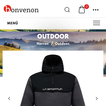
0
...
MENÜ
OUTDOOR
Herren
Outdoor