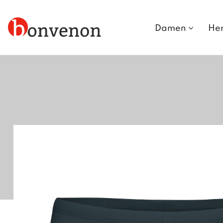
Damen
He