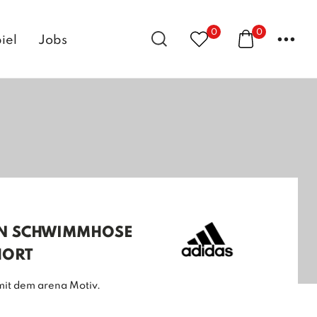
0
0
...
iel
Jobs
N SCHWIMMHOSE
HORT
mit dem arena Motiv.