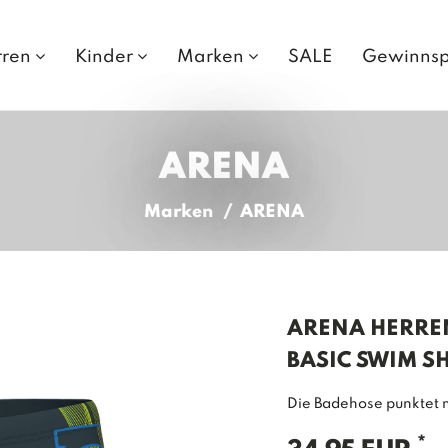
rren
Kinder
Marken
SALE
Gewinnsp
ARENA
Marken
ARENA
ARENA HERRE
BASIC SWIM S
Die Badehose punktet 
*