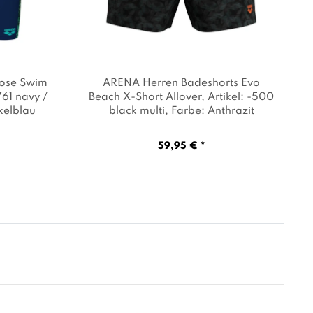
ose Swim
ARENA Herren Badeshorts Evo
-761 navy /
Beach X-Short Allover
, Artikel: -500
kelblau
black multi
, Farbe: Anthrazit
59,95 € *