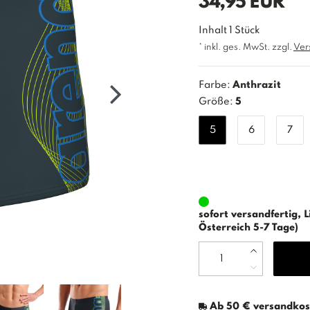
34,95 EUR
Inhalt
1
Stück
* inkl. ges. MwSt. zzgl.
Ver
Farbe:
Anthrazit
Größe:
5
5
6
7
sofort versandfertig, L
Österreich 5-7 Tage)
Ab 50 € versandkost