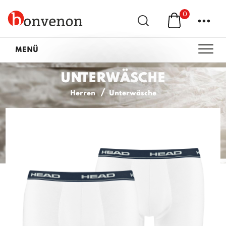
0
...
MENÜ
UNTERWÄSCHE
Herren
Unterwäsche