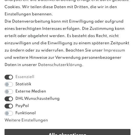
ggf. abweichend (abhängig vom Provider).
Cookies. Wir teilen diese Daten mit Dritten, die wir in den
Einstellungen benennen.
Die Datenverarbeitung kann mit Einwilligung oder aufgrund
eines berechtigten Interesses erfolgen. Die Zustimmung kann
und
erteilt oder abgelehnt werden. Es besteht das Recht, nicht
weitere.
einzuwilligen und die Einwilligung zu einem späteren Zeitpunkt
zu ändern oder zu widerrufen. Beachten Sie unser
Impressum
und weitere Hinweise zur Verwendung personenbezogener
Daten in unserer
Daten­schutz­erklärung
.
Bitte beachten: Der UVP stellt keinen Streichpreis im
Sinne einer Preisermäßigung, sondern lediglich
Essenziell
einen Preisvergleich zur unverbindlichen
Statistik
Preisempfehlung seitens des Herstellers dar.
Externe Medien
DHL Wunschzustellung
PayPal
Funktional
Weitere Einstellungen