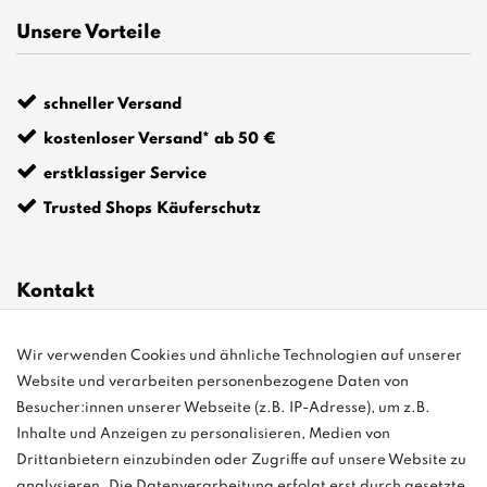
Unsere Vorteile
schneller Versand
kostenloser Versand* ab 50 €
erstklassiger Service
Trusted Shops Käuferschutz
Kontakt
Wir verwenden Cookies und ähnliche Technologien auf unserer
info@bonvenon.de
Website und verarbeiten personenbezogene Daten von
03763 4048350
Besucher:innen unserer Webseite (z.B. IP-Adresse), um z.B.
Inhalte und Anzeigen zu personalisieren, Medien von
Montag - Freitag, 08:00 - 16:00
Drittanbietern einzubinden oder Zugriffe auf unsere Website zu
Anrufe aus dem dt. Festnetz zum Ortstarif, Preise aus dem Mobilfunknetz
analysieren. Die Datenverarbeitung erfolgt erst durch gesetzte