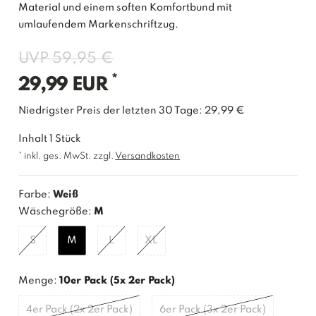
Material und einem soften Komfortbund mit
umlaufendem Markenschriftzug.
UVP 59,95 €
*
29,99 EUR
Niedrigster Preis der letzten 30 Tage:
29,99 €
Inhalt
1
Stück
* inkl. ges. MwSt. zzgl.
Versandkosten
Farbe:
Weiß
Wäschegröße:
M
S
M
L
XL
Menge:
10er Pack (5x 2er Pack)
4er Pack (2x 2er Pack)
6er Pack (3x 2er Pack)