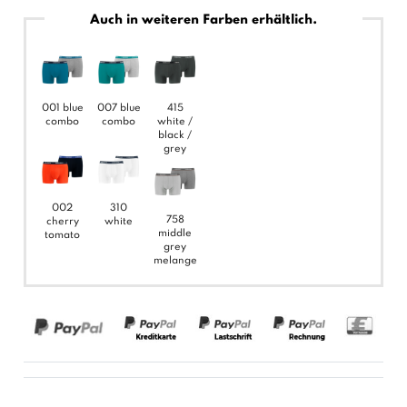
Auch in weiteren Farben erhältlich.
001 blue
007 blue
415
combo
combo
white /
black /
grey
002
310
758
cherry
white
middle
tomato
grey
melange