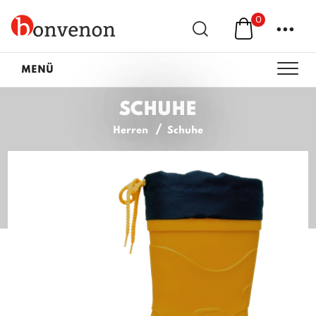
0
...
MENÜ
SCHUHE
Herren
Schuhe