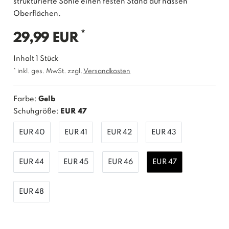
strukturierte Sohle einen festen Stand auf nassen
Oberflächen.
*
29,99 EUR
Inhalt
1
Stück
* inkl. ges. MwSt. zzgl.
Versandkosten
Farbe:
Gelb
Schuhgröße:
EUR 47
EUR 40
EUR 41
EUR 42
EUR 43
EUR 44
EUR 45
EUR 46
EUR 47
EUR 48