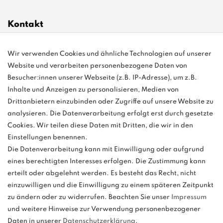
Kontakt
Wir verwenden Cookies und ähnliche Technologien auf unserer
info@bonvenon.de
Website und verarbeiten personenbezogene Daten von
03763 4048350
Besucher:innen unserer Webseite (z.B. IP-Adresse), um z.B.
Inhalte und Anzeigen zu personalisieren, Medien von
Montag - Freitag, 08:00 - 16:00
Drittanbietern einzubinden oder Zugriffe auf unsere Website zu
Anrufe aus dem dt. Festnetz zum Ortstarif, Preise aus dem Mobilfunknetz
analysieren. Die Datenverarbeitung erfolgt erst durch gesetzte
ggf. abweichend (abhängig vom Provider).
Cookies. Wir teilen diese Daten mit Dritten, die wir in den
Einstellungen benennen.
Die Datenverarbeitung kann mit Einwilligung oder aufgrund
eines berechtigten Interesses erfolgen. Die Zustimmung kann
und
erteilt oder abgelehnt werden. Es besteht das Recht, nicht
weitere.
einzuwilligen und die Einwilligung zu einem späteren Zeitpunkt
zu ändern oder zu widerrufen. Beachten Sie unser
Impressum
und weitere Hinweise zur Verwendung personenbezogener
Daten in unserer
Daten­schutz­erklärung
.