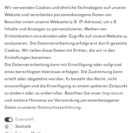
Wir verwenden Cookies und ähnliche Technologien auf unserer
info@bonvenon.de
Website und verarbeiten personenbezogene Daten von
03763 4048350
Besucher:innen unserer Webseite (z.B. IP-Adresse), um z.B.
Inhalte und Anzeigen zu personalisieren, Medien von
Montag - Freitag, 08:00 - 16:00
Drittanbietern einzubinden oder Zugriffe auf unsere Website zu
Anrufe aus dem dt. Festnetz zum Ortstarif, Preise aus dem Mobilfunknetz
analysieren. Die Datenverarbeitung erfolgt erst durch gesetzte
ggf. abweichend (abhängig vom Provider).
Cookies. Wir teilen diese Daten mit Dritten, die wir in den
Einstellungen benennen.
Die Datenverarbeitung kann mit Einwilligung oder aufgrund
eines berechtigten Interesses erfolgen. Die Zustimmung kann
und
erteilt oder abgelehnt werden. Es besteht das Recht, nicht
weitere.
einzuwilligen und die Einwilligung zu einem späteren Zeitpunkt
zu ändern oder zu widerrufen. Beachten Sie unser
Impressum
und weitere Hinweise zur Verwendung personenbezogener
Daten in unserer
Daten­schutz­erklärung
.
Bitte beachten: Der UVP stellt keinen Streichpreis im
Sinne einer Preisermäßigung, sondern lediglich
Essenziell
einen Preisvergleich zur unverbindlichen
Statistik