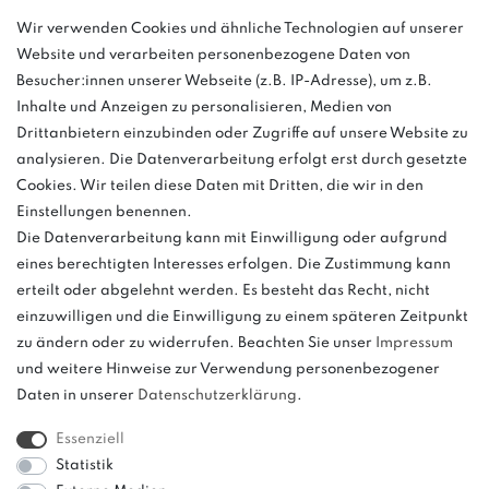
Wir verwenden Cookies und ähnliche Technologien auf unserer
info@bonvenon.de
Website und verarbeiten personenbezogene Daten von
03763 4048350
Besucher:innen unserer Webseite (z.B. IP-Adresse), um z.B.
Inhalte und Anzeigen zu personalisieren, Medien von
Montag - Freitag, 08:00 - 16:00
Drittanbietern einzubinden oder Zugriffe auf unsere Website zu
Anrufe aus dem dt. Festnetz zum Ortstarif, Preise aus dem Mobilfunknetz
analysieren. Die Datenverarbeitung erfolgt erst durch gesetzte
ggf. abweichend (abhängig vom Provider).
Cookies. Wir teilen diese Daten mit Dritten, die wir in den
Einstellungen benennen.
Die Datenverarbeitung kann mit Einwilligung oder aufgrund
eines berechtigten Interesses erfolgen. Die Zustimmung kann
und
erteilt oder abgelehnt werden. Es besteht das Recht, nicht
weitere.
einzuwilligen und die Einwilligung zu einem späteren Zeitpunkt
zu ändern oder zu widerrufen. Beachten Sie unser
Impressum
und weitere Hinweise zur Verwendung personenbezogener
Daten in unserer
Daten­schutz­erklärung
.
Bitte beachten: Der UVP stellt keinen Streichpreis im
Sinne einer Preisermäßigung, sondern lediglich
Essenziell
einen Preisvergleich zur unverbindlichen
Statistik