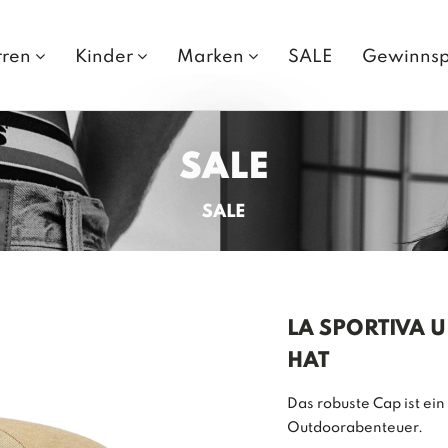
rren
Kinder
Marken
SALE
Gewinnsp
SALE
SALE
LA SPORTIVA U
HAT
Das robuste Cap ist ein
Outdoorabenteuer.