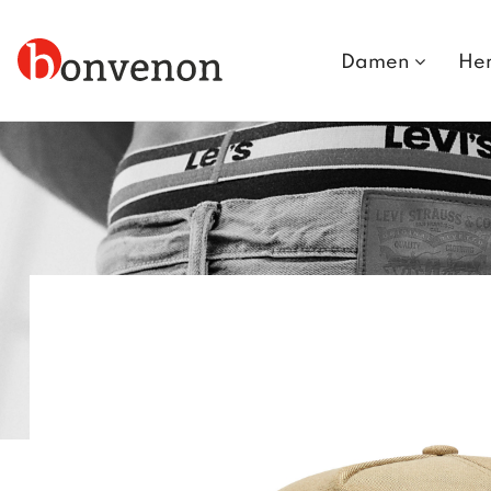
Damen
He