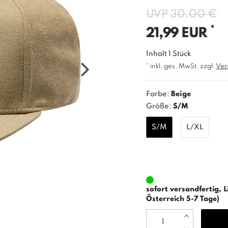
UVP 30,00 €
*
21,99 EUR
Inhalt
1
Stück
* inkl. ges. MwSt. zzgl.
Ver
Farbe:
Beige
Größe:
S/M
S/M
L/XL
sofort versandfertig, L
Österreich 5-7 Tage)