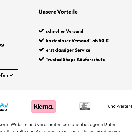
Unsere Vorteile
schneller Versand
kostenloser Versand* ab 50 €
ng
erstklassiger Service
Trusted Shops Käuferschutz
ufen
und weiter
nserer Website und verarbeiten personenbezogene Daten
m z.B. Inhalte und Anzeigen zu personalisieren, Medien von