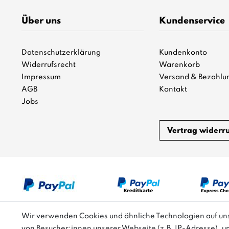
Über uns
Kundenservice
Datenschutzerklärung
Kundenkonto
Widerrufsrecht
Warenkorb
Impressum
Versand & Bezahlu
AGB
Kontakt
Jobs
Vertrag widerr
Wir verwenden Cookies und ähnliche Technologien auf u
von Besucher:innen unserer Webseite (z.B. IP-Adresse), u