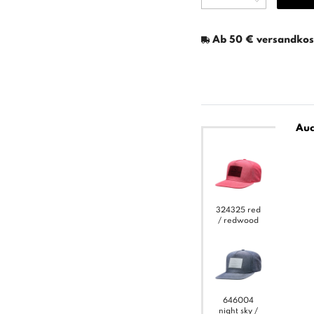
Ab 50 € versandkost
Auc
324325 red
/ redwood
646004
night sky /