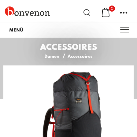
0
...
MENÜ
ACCESSOIRES
Damen
Accessoires