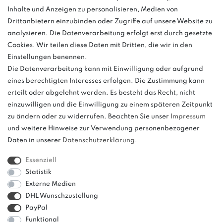
Inhalte und Anzeigen zu personalisieren, Medien von
Montag - Freitag, 08:00 - 16:00
Drittanbietern einzubinden oder Zugriffe auf unsere Website zu
Anrufe aus dem dt. Festnetz zum Ortstarif, Preise aus dem Mobilfunknetz
analysieren. Die Datenverarbeitung erfolgt erst durch gesetzte
ggf. abweichend (abhängig vom Provider).
Cookies. Wir teilen diese Daten mit Dritten, die wir in den
Einstellungen benennen.
Die Datenverarbeitung kann mit Einwilligung oder aufgrund
eines berechtigten Interesses erfolgen. Die Zustimmung kann
und
erteilt oder abgelehnt werden. Es besteht das Recht, nicht
weitere.
einzuwilligen und die Einwilligung zu einem späteren Zeitpunkt
zu ändern oder zu widerrufen. Beachten Sie unser
Impressum
und weitere Hinweise zur Verwendung personenbezogener
Daten in unserer
Daten­schutz­erklärung
.
Bitte beachten: Der UVP stellt keinen Streichpreis im
Sinne einer Preisermäßigung, sondern lediglich
Essenziell
einen Preisvergleich zur unverbindlichen
Statistik
Preisempfehlung seitens des Herstellers dar.
Externe Medien
DHL Wunschzustellung
PayPal
Funktional