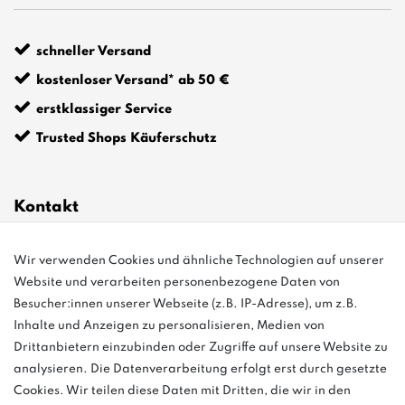
schneller Versand
kostenloser Versand* ab 50 €
erstklassiger Service
Trusted Shops Käuferschutz
Kontakt
Wir verwenden Cookies und ähnliche Technologien auf unserer
info@bonvenon.de
Website und verarbeiten personenbezogene Daten von
03763 4048350
Besucher:innen unserer Webseite (z.B. IP-Adresse), um z.B.
Inhalte und Anzeigen zu personalisieren, Medien von
Montag - Freitag, 08:00 - 16:00
Drittanbietern einzubinden oder Zugriffe auf unsere Website zu
Anrufe aus dem dt. Festnetz zum Ortstarif, Preise aus dem Mobilfunknetz
analysieren. Die Datenverarbeitung erfolgt erst durch gesetzte
ggf. abweichend (abhängig vom Provider).
Cookies. Wir teilen diese Daten mit Dritten, die wir in den