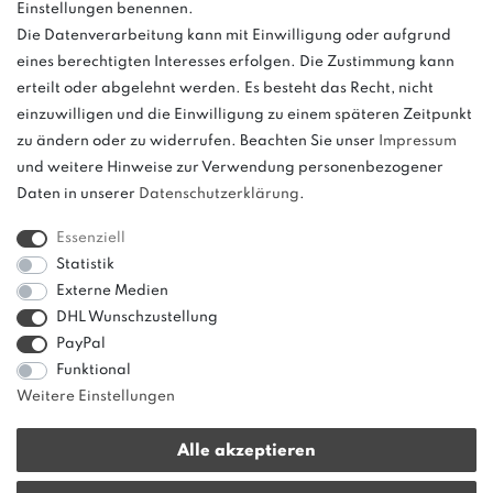
Einstellungen benennen.
Die Datenverarbeitung kann mit Einwilligung oder aufgrund
eines berechtigten Interesses erfolgen. Die Zustimmung kann
und
erteilt oder abgelehnt werden. Es besteht das Recht, nicht
weitere.
einzuwilligen und die Einwilligung zu einem späteren Zeitpunkt
zu ändern oder zu widerrufen. Beachten Sie unser
Impressum
und weitere Hinweise zur Verwendung personenbezogener
Daten in unserer
Daten­schutz­erklärung
.
Bitte beachten: Der UVP stellt keinen Streichpreis im
Sinne einer Preisermäßigung, sondern lediglich
Essenziell
einen Preisvergleich zur unverbindlichen
Statistik
Preisempfehlung seitens des Herstellers dar.
Externe Medien
DHL Wunschzustellung
PayPal
Funktional
Weitere Einstellungen
Alle akzeptieren
* Alle Preise verstehen sich inkl. gesetzl. MwSt. zzgl.
Versandkosten
|