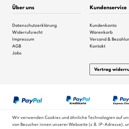
Über uns
Kundenservice
Datenschutzerklärung
Kundenkonto
Widerrufsrecht
Warenkorb
Impressum
Versand & Bezahlu
AGB
Kontakt
Jobs
Vertrag widerr
Wir verwenden Cookies und ähnliche Technologien auf u
von Besucher:innen unserer Webseite (z.B. IP-Adresse), u
Bitte beachten: Der UVP stellt keinen Streichpreis i