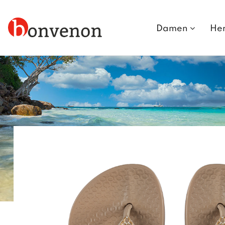
Damen
He