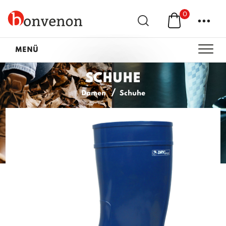
0
...
MENÜ
SCHUHE
Damen
Schuhe