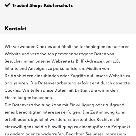
Trusted Shops Käuferschutz
Kontakt
Wir verwenden Cookies und ähnliche Technologien auf unserer
info@bonvenon.de
Website und verarbeiten personenbezogene Daten von
03763 4048350
Besucher:innen unserer Webseite (z.B. IP-Adresse), um z.B.
Inhalte und Anzeigen zu personalisieren, Medien von
Montag - Freitag, 08:00 - 16:00
Drittanbietern einzubinden oder Zugriffe auf unsere Website zu
Anrufe aus dem dt. Festnetz zum Ortstarif, Preise aus dem Mobilfunknetz
analysieren. Die Datenverarbeitung erfolgt erst durch gesetzte
ggf. abweichend (abhängig vom Provider).
Cookies. Wir teilen diese Daten mit Dritten, die wir in den
Einstellungen benennen.
Die Datenverarbeitung kann mit Einwilligung oder aufgrund
eines berechtigten Interesses erfolgen. Die Zustimmung kann
und
erteilt oder abgelehnt werden. Es besteht das Recht, nicht
weitere.
einzuwilligen und die Einwilligung zu einem späteren Zeitpunkt
zu ändern oder zu widerrufen. Beachten Sie unser
Impressum