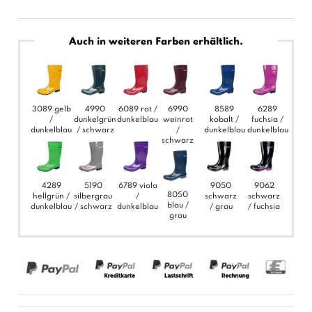
Auch in weiteren Farben erhältlich.
3089 gelb
4990
6089 rot /
6990
8589
6289
/
dunkelgrün
dunkelblau
weinrot
kobalt /
fuchsia /
dunkelblau
/ schwarz
/
dunkelblau
dunkelblau
schwarz
4289
5190
6789 viola
9050
9062
8050
hellgrün /
silbergrau
/
schwarz
schwarz
blau /
dunkelblau
/ schwarz
dunkelblau
/ grau
/ fuchsia
grau