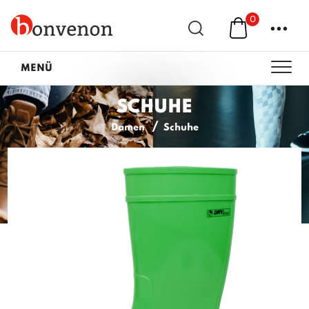
0
...
MENÜ
SCHUHE
Damen
Schuhe