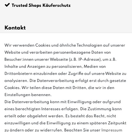
Trusted Shops Käuferschutz
Kontakt
Wir verwenden Cookies und ähnliche Technologien auf unserer
info@bonvenon.de
Website und verarbeiten personenbezogene Daten von
03763 4048350
Besucher:innen unserer Webseite (z.B. IP-Adresse), um z.B.
Inhalte und Anzeigen zu personalisieren, Medien von
Montag - Freitag, 08:00 - 16:00
Drittanbietern einzubinden oder Zugriffe auf unsere Website zu
Anrufe aus dem dt. Festnetz zum Ortstarif, Preise aus dem Mobilfunknetz
analysieren. Die Datenverarbeitung erfolgt erst durch gesetzte
ggf. abweichend (abhängig vom Provider).
Cookies. Wir teilen diese Daten mit Dritten, die wir in den
Einstellungen benennen.
Die Datenverarbeitung kann mit Einwilligung oder aufgrund
eines berechtigten Interesses erfolgen. Die Zustimmung kann
und
erteilt oder abgelehnt werden. Es besteht das Recht, nicht
weitere.
einzuwilligen und die Einwilligung zu einem späteren Zeitpunkt
zu ändern oder zu widerrufen. Beachten Sie unser
Impressum