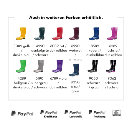
Auch in weiteren Farben erhältlich.
3089 gelb
4990
6089 rot /
6990
8589
6289
/
dunkelgrün
dunkelblau
weinrot
kobalt /
fuchsia /
dunkelblau
/ schwarz
/
dunkelblau
dunkelblau
schwarz
4289
5190
6789 viola
9050
9062
8050
hellgrün /
silbergrau
/
schwarz
schwarz
blau /
dunkelblau
/ schwarz
dunkelblau
/ grau
/ fuchsia
grau