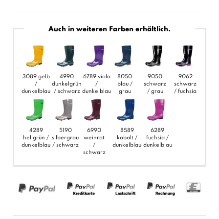
Auch in weiteren Farben erhältlich.
3089 gelb
4990
6789 viola
8050
9050
9062
/
dunkelgrün
/
blau /
schwarz
schwarz
dunkelblau
/ schwarz
dunkelblau
grau
/ grau
/ fuchsia
4289
5190
6990
8589
6289
hellgrün /
silbergrau
weinrot
kobalt /
fuchsia /
dunkelblau
/ schwarz
/
dunkelblau
dunkelblau
schwarz