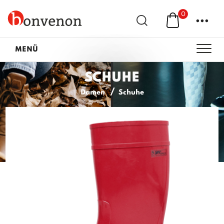
0
...
MENÜ
SCHUHE
Damen
Schuhe