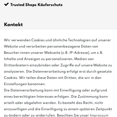
Trusted Shops Käuferschutz
Kontakt
Wir verwenden Cookies und ähnliche Technologien auf unserer
info@bonvenon.de
Website und verarbeiten personenbezogene Daten von
03763 4048350
Besucher:innen unserer Webseite (z.B. IP-Adresse), um z.B.
Inhalte und Anzeigen zu personalisieren, Medien von
Montag - Freitag, 08:00 - 16:00
Drittanbietern einzubinden oder Zugriffe auf unsere Website zu
Anrufe aus dem dt. Festnetz zum Ortstarif, Preise aus dem Mobilfunknetz
analysieren. Die Datenverarbeitung erfolgt erst durch gesetzte
ggf. abweichend (abhängig vom Provider).
Cookies. Wir teilen diese Daten mit Dritten, die wir in den
Einstellungen benennen.
Die Datenverarbeitung kann mit Einwilligung oder aufgrund
eines berechtigten Interesses erfolgen. Die Zustimmung kann
und
erteilt oder abgelehnt werden. Es besteht das Recht, nicht
weitere.
einzuwilligen und die Einwilligung zu einem späteren Zeitpunkt
zu ändern oder zu widerrufen. Beachten Sie unser
Impressum