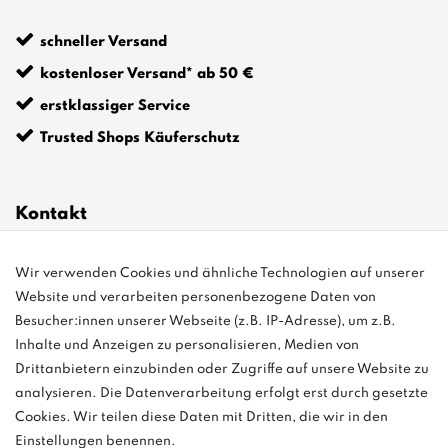
schneller Versand
kostenloser Versand* ab 50 €
erstklassiger Service
Trusted Shops Käuferschutz
Kontakt
Wir verwenden Cookies und ähnliche Technologien auf unserer
info@bonvenon.de
Website und verarbeiten personenbezogene Daten von
03763 4048350
Besucher:innen unserer Webseite (z.B. IP-Adresse), um z.B.
Inhalte und Anzeigen zu personalisieren, Medien von
Montag - Freitag, 08:00 - 16:00
Drittanbietern einzubinden oder Zugriffe auf unsere Website zu
Anrufe aus dem dt. Festnetz zum Ortstarif, Preise aus dem Mobilfunknetz
analysieren. Die Datenverarbeitung erfolgt erst durch gesetzte
ggf. abweichend (abhängig vom Provider).
Cookies. Wir teilen diese Daten mit Dritten, die wir in den
Einstellungen benennen.