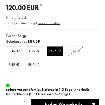
*
120,00 EUR
Inhalt
1
Stück
* inkl. ges. MwSt. zzgl.
Versandkosten
Farbe:
Beige
Schuhgröße:
EUR 39
EUR 37
EUR 38
EUR 39
EUR 40
EUR 41
EUR 42
sofort versandfertig, Lieferzeit: 1-3 Tage innerhalb
Deutschlands (für Österreich 5-7 Tage)
In den Warenkorb