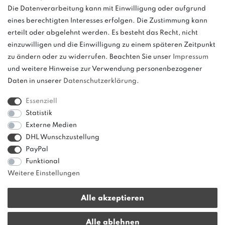
Die Datenverarbeitung kann mit Einwilligung oder aufgrund
eines berechtigten Interesses erfolgen. Die Zustimmung kann
und
erteilt oder abgelehnt werden. Es besteht das Recht, nicht
weitere.
einzuwilligen und die Einwilligung zu einem späteren Zeitpunkt
zu ändern oder zu widerrufen. Beachten Sie unser
Impressum
und weitere Hinweise zur Verwendung personenbezogener
Daten in unserer
Daten­schutz­erklärung
.
Bitte beachten: Der UVP stellt keinen Streichpreis im
Sinne einer Preisermäßigung, sondern lediglich
Essenziell
einen Preisvergleich zur unverbindlichen
Statistik
Preisempfehlung seitens des Herstellers dar.
Externe Medien
DHL Wunschzustellung
PayPal
Funktional
Weitere Einstellungen
Alle akzeptieren
* Alle Preise verstehen sich inkl. gesetzl. MwSt. zzgl.
Versandkosten
|
Alle ablehnen