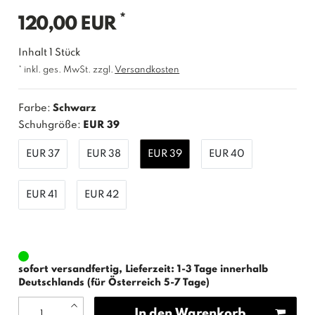
*
120,00 EUR
Inhalt
1
Stück
* inkl. ges. MwSt. zzgl.
Versandkosten
Farbe:
Schwarz
Schuhgröße:
EUR 39
EUR 37
EUR 38
EUR 39
EUR 40
EUR 41
EUR 42
sofort versandfertig, Lieferzeit: 1-3 Tage innerhalb
Deutschlands (für Österreich 5-7 Tage)
In den Warenkorb