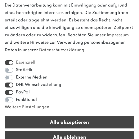
Die Datenverarbeitung kann mit Einwilligung oder aufgrund
eines berechtigten Interesses erfolgen. Die Zustimmung kann
und
erteilt oder abgelehnt werden. Es besteht das Recht, nicht
weitere.
einzuwilligen und die Einwilligung zu einem späteren Zeitpunkt
zu ändern oder zu widerrufen. Beachten Sie unser
Impressum
und weitere Hinweise zur Verwendung personenbezogener
Daten in unserer
Daten­schutz­erklärung
.
Bitte beachten: Der UVP stellt keinen Streichpreis im
Sinne einer Preisermäßigung, sondern lediglich
Essenziell
einen Preisvergleich zur unverbindlichen
Statistik
Preisempfehlung seitens des Herstellers dar.
Externe Medien
DHL Wunschzustellung
PayPal
Funktional
Weitere Einstellungen
Alle akzeptieren
* Alle Preise verstehen sich inkl. gesetzl. MwSt. zzgl.
Versandkosten
|
Alle ablehnen