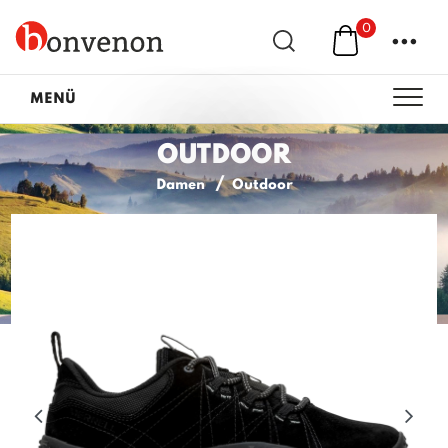
0
...
MENÜ
OUTDOOR
Damen
Outdoor