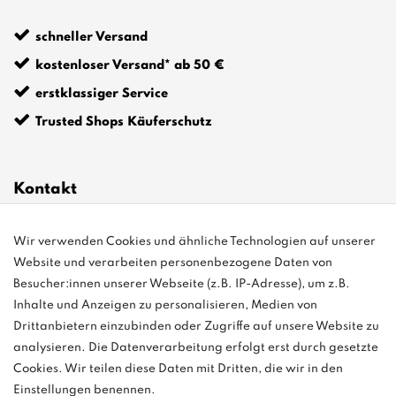
schneller Versand
kostenloser Versand* ab 50 €
erstklassiger Service
Trusted Shops Käuferschutz
Kontakt
Wir verwenden Cookies und ähnliche Technologien auf unserer
info@bonvenon.de
Website und verarbeiten personenbezogene Daten von
03763 4048350
Besucher:innen unserer Webseite (z.B. IP-Adresse), um z.B.
Inhalte und Anzeigen zu personalisieren, Medien von
Montag - Freitag, 08:00 - 16:00
Drittanbietern einzubinden oder Zugriffe auf unsere Website zu
Anrufe aus dem dt. Festnetz zum Ortstarif, Preise aus dem Mobilfunknetz
analysieren. Die Datenverarbeitung erfolgt erst durch gesetzte
ggf. abweichend (abhängig vom Provider).
Cookies. Wir teilen diese Daten mit Dritten, die wir in den
Einstellungen benennen.