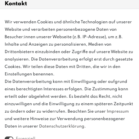
Kontakt
Wir verwenden Cookies und ähnliche Technologien auf unserer
info@bonvenon.de
Website und verarbeiten personenbezogene Daten von
03763 4048350
Besucher:innen unserer Webseite (z.B. IP-Adresse), um z.B.
Inhalte und Anzeigen zu personalisieren, Medien von
Montag - Freitag, 08:00 - 16:00
Drittanbietern einzubinden oder Zugriffe auf unsere Website zu
Anrufe aus dem dt. Festnetz zum Ortstarif, Preise aus dem Mobilfunknetz
analysieren. Die Datenverarbeitung erfolgt erst durch gesetzte
ggf. abweichend (abhängig vom Provider).
Cookies. Wir teilen diese Daten mit Dritten, die wir in den
Einstellungen benennen.
Die Datenverarbeitung kann mit Einwilligung oder aufgrund
eines berechtigten Interesses erfolgen. Die Zustimmung kann
und
erteilt oder abgelehnt werden. Es besteht das Recht, nicht
weitere.
einzuwilligen und die Einwilligung zu einem späteren Zeitpunkt
zu ändern oder zu widerrufen. Beachten Sie unser
Impressum
und weitere Hinweise zur Verwendung personenbezogener
Daten in unserer
Daten­schutz­erklärung
.
Bitte beachten: Der UVP stellt keinen Streichpreis im
Sinne einer Preisermäßigung, sondern lediglich
Essenziell