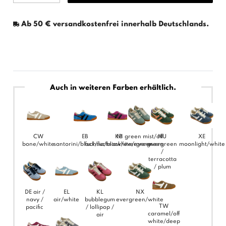
Ab 50 € versandkostenfrei innerhalb Deutschlands.
Auch in weiteren Farben erhältlich.
CW
EB
KB
NI green mist/off
NU
XE
bone/white
santorini/black/fuchsia
fuchsia/black/evergreen
white/evergreen
evergreen
moonlight/white
/
terracotta
/ plum
DE air /
EL
KL
NX
navy /
air/white
bubblegum
evergreen/white
TW
pacific
/ lollipop /
caramel/off
air
white/deep