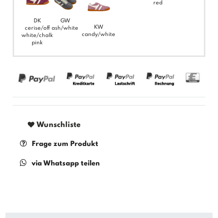
red
DK
GW
KW
cerise/off
ash/white
candy/white
white/chalk
pink
Wunschliste
Frage zum Produkt
via Whatsapp teilen