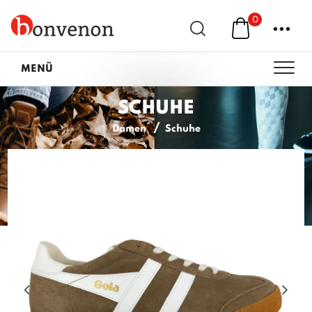
0
...
MENÜ
SCHUHE
Damen
Schuhe