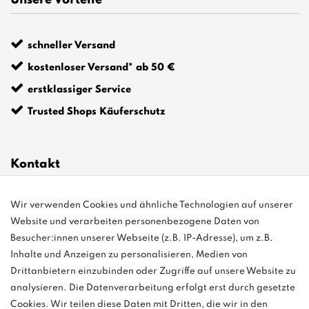
Unsere Vorteile
schneller Versand
kostenloser Versand* ab 50 €
erstklassiger Service
Trusted Shops Käuferschutz
Kontakt
Wir verwenden Cookies und ähnliche Technologien auf unserer
info@bonvenon.de
Website und verarbeiten personenbezogene Daten von
03763 4048350
Besucher:innen unserer Webseite (z.B. IP-Adresse), um z.B.
Inhalte und Anzeigen zu personalisieren, Medien von
Montag - Freitag, 08:00 - 16:00
Drittanbietern einzubinden oder Zugriffe auf unsere Website zu
Anrufe aus dem dt. Festnetz zum Ortstarif, Preise aus dem Mobilfunknetz
analysieren. Die Datenverarbeitung erfolgt erst durch gesetzte
ggf. abweichend (abhängig vom Provider).
Cookies. Wir teilen diese Daten mit Dritten, die wir in den