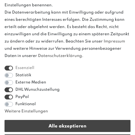
Einstellungen benennen.
Die Datenverarbeitung kann mit Einwilligung oder aufgrund
eines berechtigten Interesses erfolgen. Die Zustimmung kann
und
erteilt oder abgelehnt werden. Es besteht das Recht, nicht
weitere.
einzuwilligen und die Einwilligung zu einem späteren Zeitpunkt
zu ändern oder zu widerrufen. Beachten Sie unser
Impressum
und weitere Hinweise zur Verwendung personenbezogener
Daten in unserer
Daten­schutz­erklärung
.
Bitte beachten: Der UVP stellt keinen Streichpreis im
Sinne einer Preisermäßigung, sondern lediglich
Essenziell
einen Preisvergleich zur unverbindlichen
Statistik
Preisempfehlung seitens des Herstellers dar.
Externe Medien
DHL Wunschzustellung
PayPal
Funktional
Weitere Einstellungen
Alle akzeptieren