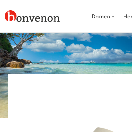
Damen
He