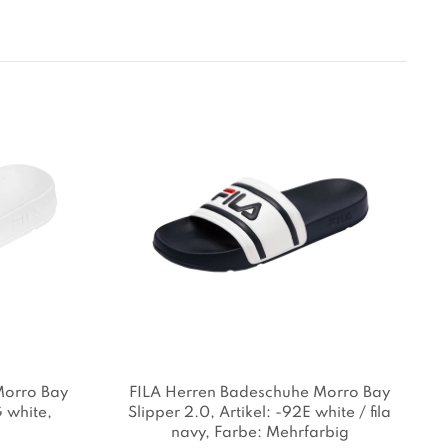
Morro Bay
FILA Herren Badeschuhe Morro Bay
G white
,
Slipper 2.0
, Artikel: -92E white / fila
navy
, Farbe: Mehrfarbig