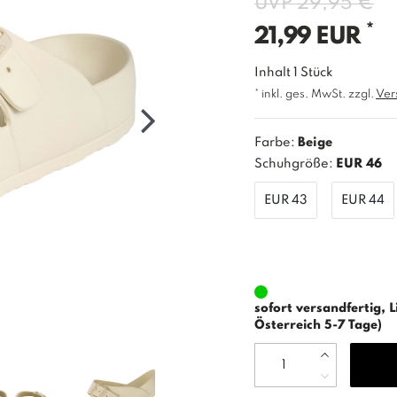
UVP 29,95 €
*
21,99 EUR
Inhalt
1
Stück
* inkl. ges. MwSt. zzgl.
Ver
Farbe:
Beige
Schuhgröße:
EUR 46
EUR 43
EUR 44
sofort versandfertig, L
Österreich 5-7 Tage)