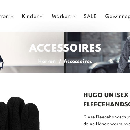
rren
Kinder
Marken
SALE
Gewinnsp
ACCESSOIRES
Herren
Accessoires
HUGO UNISEX
FLEECEHANDS
Diese Fleecehandschuh
deine Hände warm, we