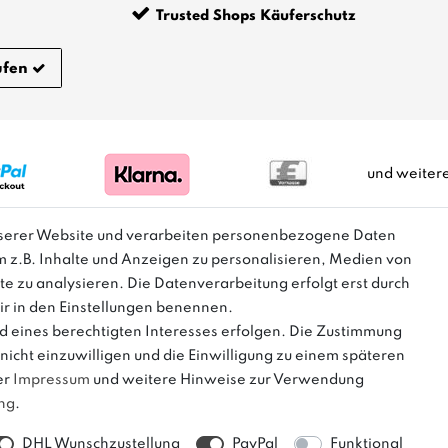
Trusted Shops Käuferschutz
ufen
und weiter
nserer Website und verarbeiten personenbezogene Daten
m z.B. Inhalte und Anzeigen zu personalisieren, Medien von
m Sinne einer Preisermäßigung, sondern lediglich einen Preisverg
te zu analysieren. Die Datenverarbeitung erfolgt erst durch
Herstellers dar.
wir in den Einstellungen benennen.
d eines berechtigten Interesses erfolgen. Die Zustimmung
nicht einzuwilligen und die Einwilligung zu einem späteren
er
Impressum
und weitere Hinweise zur Verwendung
ung
.
DHL Wunschzustellung
PayPal
Funktional