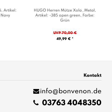
6
, Artikel:
HUGO Herren Mütze Xola_Metal
,
: Navy
Artikel: -385 open green
, Farbe:
Grün
UVP 70,00 €
49,99 € *
Kontakt
info@bonvenon.de
03763 4048350