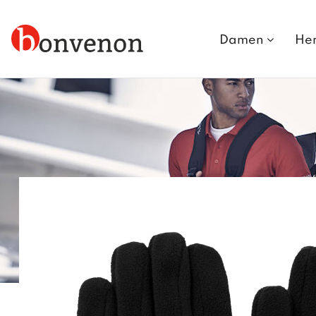
Damen
He