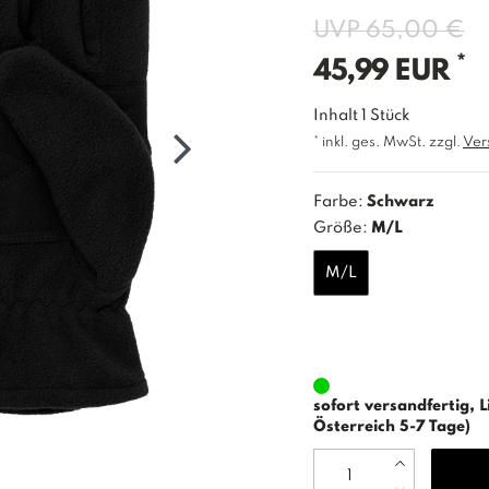
UVP 65,00 €
*
45,99 EUR
Inhalt
1
Stück
* inkl. ges. MwSt. zzgl.
Ver
Farbe:
Schwarz
Größe:
M/L
M/L
sofort versandfertig, L
Österreich 5-7 Tage)