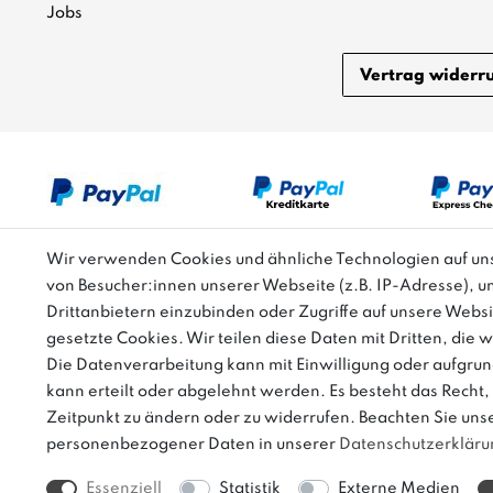
Jobs
Vertrag widerr
Wir verwenden Cookies und ähnliche Technologien auf u
von Besucher:innen unserer Webseite (z.B. IP-Adresse), u
Bitte beachten: Der UVP stellt keinen Streichpreis i
Drittanbietern einzubinden oder Zugriffe auf unsere Websi
gesetzte Cookies. Wir teilen diese Daten mit Dritten, die 
Die Datenverarbeitung kann mit Einwilligung oder aufgrun
kann erteilt oder abgelehnt werden. Es besteht das Recht, 
Zeitpunkt zu ändern oder zu widerrufen. Beachten Sie uns
personenbezogener Daten in unserer
Daten­schutz­erklär
Essenziell
Statistik
Externe Medien