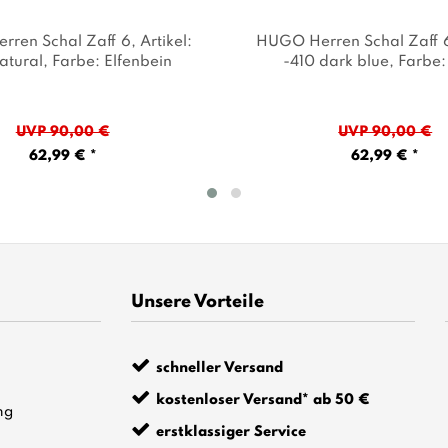
ren Schal Zaff 6
, Artikel:
HUGO Herren Schal Zaff 
atural
, Farbe: Elfenbein
-410 dark blue
, Farbe
UVP 90,00 €
UVP 90,00 €
62,99 € *
62,99 € *
Unsere Vorteile
schneller Versand
kostenloser Versand* ab 50 €
ng
erstklassiger Service