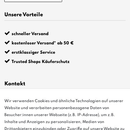
Unsere Vorteile
schneller Versand
kostenloser Versand* ab 50 €
erstklassiger Service
Trusted Shops Käuferschutz
Kontakt
Wir verwenden Cookies und ähnliche Technologien auf unserer
info@bonvenon.de
Website und verarbeiten personenbezogene Daten von
03763 4048350
Besucher:innen unserer Webseite (z.B. IP-Adresse), um z.B.
Inhalte und Anzeigen zu personalisieren, Medien von
Montag - Freitag, 08:00 - 16:00
Drittanbietern einzubinden oder Zugriffe auf unsere Website zu