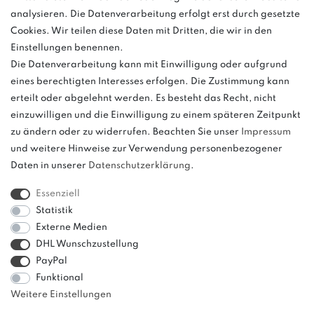
Anrufe aus dem dt. Festnetz zum Ortstarif, Preise aus dem Mobilfunknetz
analysieren. Die Datenverarbeitung erfolgt erst durch gesetzte
ggf. abweichend (abhängig vom Provider).
Cookies. Wir teilen diese Daten mit Dritten, die wir in den
Einstellungen benennen.
Die Datenverarbeitung kann mit Einwilligung oder aufgrund
eines berechtigten Interesses erfolgen. Die Zustimmung kann
und
erteilt oder abgelehnt werden. Es besteht das Recht, nicht
weitere.
einzuwilligen und die Einwilligung zu einem späteren Zeitpunkt
zu ändern oder zu widerrufen. Beachten Sie unser
Impressum
und weitere Hinweise zur Verwendung personenbezogener
Daten in unserer
Daten­schutz­erklärung
.
Bitte beachten: Der UVP stellt keinen Streichpreis im
Sinne einer Preisermäßigung, sondern lediglich
Essenziell
einen Preisvergleich zur unverbindlichen
Statistik
Preisempfehlung seitens des Herstellers dar.
Externe Medien
DHL Wunschzustellung
PayPal
Funktional
Weitere Einstellungen