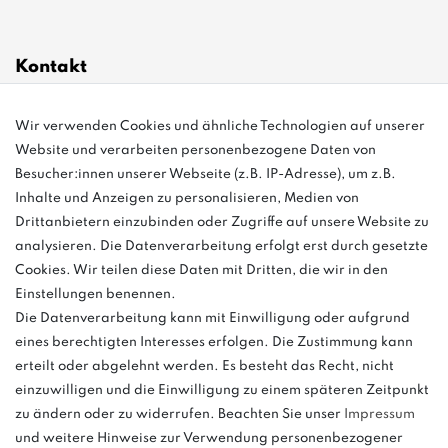
Kontakt
Wir verwenden Cookies und ähnliche Technologien auf unserer
info@bonvenon.de
Website und verarbeiten personenbezogene Daten von
03763 4048350
Besucher:innen unserer Webseite (z.B. IP-Adresse), um z.B.
Inhalte und Anzeigen zu personalisieren, Medien von
Montag - Freitag, 08:00 - 16:00
Drittanbietern einzubinden oder Zugriffe auf unsere Website zu
Anrufe aus dem dt. Festnetz zum Ortstarif, Preise aus dem Mobilfunknetz
analysieren. Die Datenverarbeitung erfolgt erst durch gesetzte
ggf. abweichend (abhängig vom Provider).
Cookies. Wir teilen diese Daten mit Dritten, die wir in den
Einstellungen benennen.
Die Datenverarbeitung kann mit Einwilligung oder aufgrund
eines berechtigten Interesses erfolgen. Die Zustimmung kann
und
erteilt oder abgelehnt werden. Es besteht das Recht, nicht
weitere.
einzuwilligen und die Einwilligung zu einem späteren Zeitpunkt
zu ändern oder zu widerrufen. Beachten Sie unser
Impressum
und weitere Hinweise zur Verwendung personenbezogener