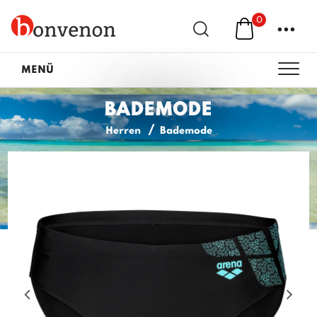
0
...
MENÜ
BADEMODE
Herren
Bademode