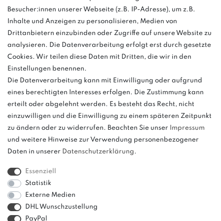
03763 4048350
Besucher:innen unserer Webseite (z.B. IP-Adresse), um z.B.
Inhalte und Anzeigen zu personalisieren, Medien von
Montag - Freitag, 08:00 - 16:00
Drittanbietern einzubinden oder Zugriffe auf unsere Website zu
Anrufe aus dem dt. Festnetz zum Ortstarif, Preise aus dem Mobilfunknetz
analysieren. Die Datenverarbeitung erfolgt erst durch gesetzte
ggf. abweichend (abhängig vom Provider).
Cookies. Wir teilen diese Daten mit Dritten, die wir in den
Einstellungen benennen.
Die Datenverarbeitung kann mit Einwilligung oder aufgrund
eines berechtigten Interesses erfolgen. Die Zustimmung kann
und
erteilt oder abgelehnt werden. Es besteht das Recht, nicht
weitere.
einzuwilligen und die Einwilligung zu einem späteren Zeitpunkt
zu ändern oder zu widerrufen. Beachten Sie unser
Impressum
und weitere Hinweise zur Verwendung personenbezogener
Daten in unserer
Daten­schutz­erklärung
.
Bitte beachten: Der UVP stellt keinen Streichpreis im
Sinne einer Preisermäßigung, sondern lediglich
Essenziell
einen Preisvergleich zur unverbindlichen
Statistik
Preisempfehlung seitens des Herstellers dar.
Externe Medien
DHL Wunschzustellung
PayPal