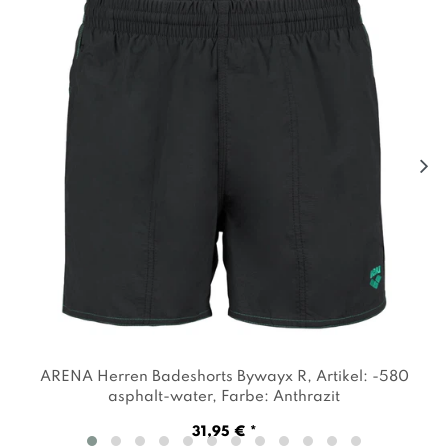
ARENA Herren Badeshorts Bywayx R
, Artikel: -580
asphalt-water
, Farbe: Anthrazit
31,95 € *