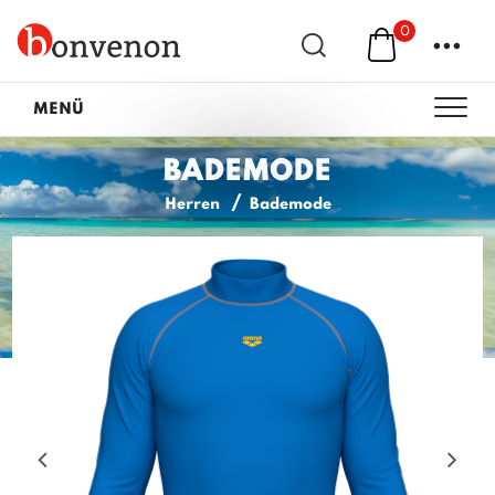
0
...
MENÜ
BADEMODE
Herren
Bademode