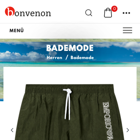
0
...
MENÜ
BADEMODE
Herren
Bademode