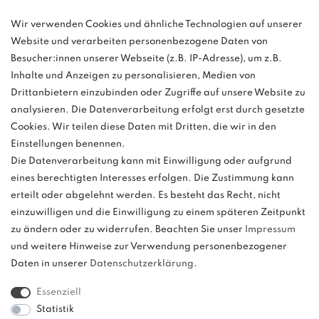
Wir verwenden Cookies und ähnliche Technologien auf unserer
info@bonvenon.de
Website und verarbeiten personenbezogene Daten von
03763 4048350
Besucher:innen unserer Webseite (z.B. IP-Adresse), um z.B.
Inhalte und Anzeigen zu personalisieren, Medien von
Montag - Freitag, 08:00 - 16:00
Drittanbietern einzubinden oder Zugriffe auf unsere Website zu
Anrufe aus dem dt. Festnetz zum Ortstarif, Preise aus dem Mobilfunknetz
analysieren. Die Datenverarbeitung erfolgt erst durch gesetzte
ggf. abweichend (abhängig vom Provider).
Cookies. Wir teilen diese Daten mit Dritten, die wir in den
Einstellungen benennen.
Die Datenverarbeitung kann mit Einwilligung oder aufgrund
eines berechtigten Interesses erfolgen. Die Zustimmung kann
und
erteilt oder abgelehnt werden. Es besteht das Recht, nicht
weitere.
einzuwilligen und die Einwilligung zu einem späteren Zeitpunkt
zu ändern oder zu widerrufen. Beachten Sie unser
Impressum
und weitere Hinweise zur Verwendung personenbezogener
Daten in unserer
Daten­schutz­erklärung
.
Bitte beachten: Der UVP stellt keinen Streichpreis im
Sinne einer Preisermäßigung, sondern lediglich
Essenziell
einen Preisvergleich zur unverbindlichen
Statistik