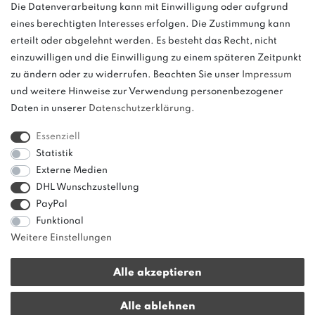
Die Datenverarbeitung kann mit Einwilligung oder aufgrund
eines berechtigten Interesses erfolgen. Die Zustimmung kann
und
erteilt oder abgelehnt werden. Es besteht das Recht, nicht
weitere.
einzuwilligen und die Einwilligung zu einem späteren Zeitpunkt
zu ändern oder zu widerrufen. Beachten Sie unser
Impressum
und weitere Hinweise zur Verwendung personenbezogener
Daten in unserer
Daten­schutz­erklärung
.
Bitte beachten: Der UVP stellt keinen Streichpreis im
Sinne einer Preisermäßigung, sondern lediglich
Essenziell
einen Preisvergleich zur unverbindlichen
Statistik
Preisempfehlung seitens des Herstellers dar.
Externe Medien
DHL Wunschzustellung
PayPal
Funktional
Weitere Einstellungen
Alle akzeptieren
* Alle Preise verstehen sich inkl. gesetzl. MwSt. zzgl.
Versandkosten
|
Alle ablehnen