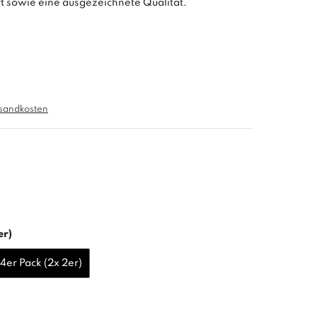
t sowie eine ausgezeichnete Qualität.
sandkosten
er)
4er Pack (2x 2er)