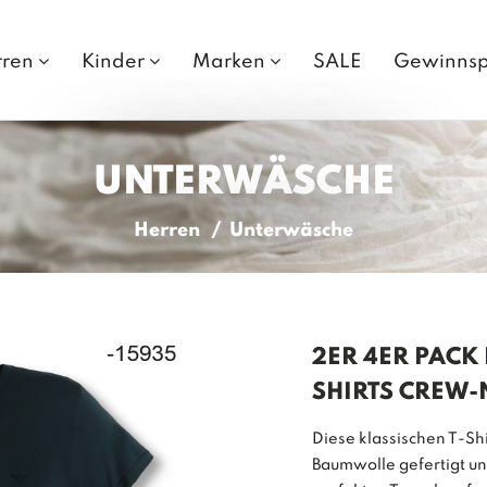
rren
Kinder
Marken
SALE
Gewinnsp
UNTERWÄSCHE
Herren
Unterwäsche
2ER 4ER PACK
SHIRTS CREW-
Diese klassischen T-Shi
Baumwolle gefertigt un