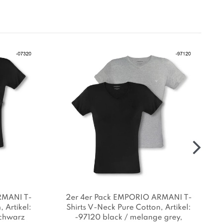
RMANI T-
2er 4er Pack EMPORIO ARMANI T-
n
, Artikel:
Shirts V-Neck Pure Cotton
, Artikel:
Schwarz
-97120 black / melange grey
,