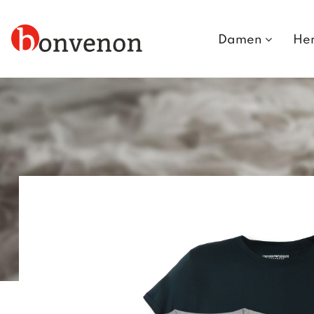
Damen
He