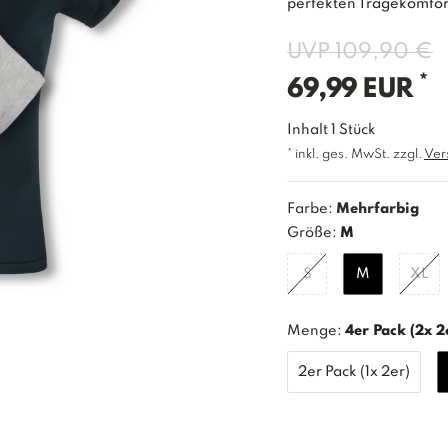
perfekten Tragekomfor
UVP 109,90 €
*
69,99 EUR
Inhalt
1
Stück
* inkl. ges. MwSt. zzgl.
Ver
Farbe:
Mehrfarbig
Größe:
M
S
M
XL
Menge:
4er Pack (2x 2
2er Pack (1x 2er)