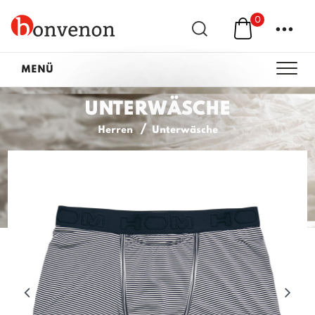
0
...
MENÜ
UNTERWÄSCHE
Herren
Unterwäsche