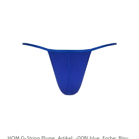
HOM G-String Plume
, Artikel: -00BI blue
, Farbe: Blau