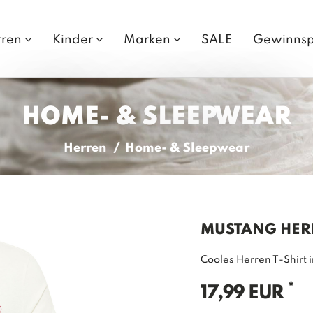
rren
Kinder
Marken
SALE
Gewinnsp
HOME- & SLEEPWEAR
Herren
Home- & Sleepwear
MUSTANG HERR
Cooles Herren T-Shirt i
*
17,99 EUR