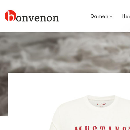
Damen
He