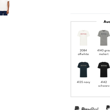
Auc
2084
4140 gra
offwhite
meliert
4135 navy
4142
schwarz