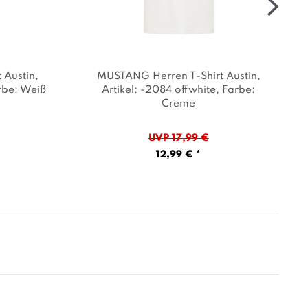
 Austin
,
MUSTANG Herren T-Shirt Austin
,
rbe: Weiß
Artikel: -2084 offwhite
, Farbe:
Creme
UVP 17,99 €
12,99 € *