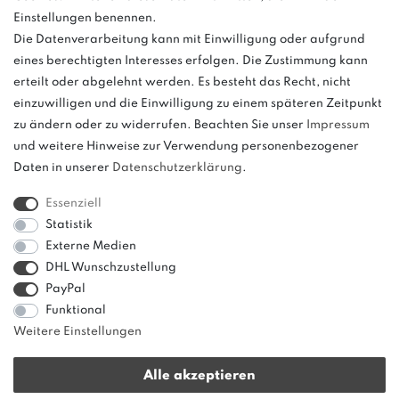
Einstellungen benennen.
Die Datenverarbeitung kann mit Einwilligung oder aufgrund
eines berechtigten Interesses erfolgen. Die Zustimmung kann
und
erteilt oder abgelehnt werden. Es besteht das Recht, nicht
weitere.
einzuwilligen und die Einwilligung zu einem späteren Zeitpunkt
zu ändern oder zu widerrufen. Beachten Sie unser
Impressum
und weitere Hinweise zur Verwendung personenbezogener
Daten in unserer
Daten­schutz­erklärung
.
Bitte beachten: Der UVP stellt keinen Streichpreis im
Sinne einer Preisermäßigung, sondern lediglich
Essenziell
einen Preisvergleich zur unverbindlichen
Statistik
Preisempfehlung seitens des Herstellers dar.
Externe Medien
DHL Wunschzustellung
PayPal
Funktional
Weitere Einstellungen
Alle akzeptieren