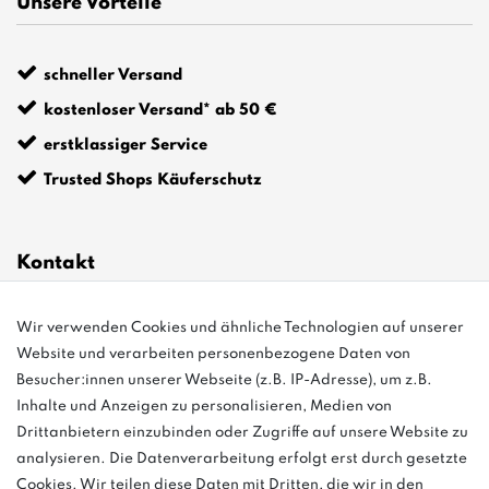
Unsere Vorteile
schneller Versand
kostenloser Versand* ab 50 €
erstklassiger Service
Trusted Shops Käuferschutz
Kontakt
Wir verwenden Cookies und ähnliche Technologien auf unserer
info@bonvenon.de
Website und verarbeiten personenbezogene Daten von
03763 4048350
Besucher:innen unserer Webseite (z.B. IP-Adresse), um z.B.
Inhalte und Anzeigen zu personalisieren, Medien von
Montag - Freitag, 08:00 - 16:00
Drittanbietern einzubinden oder Zugriffe auf unsere Website zu
Anrufe aus dem dt. Festnetz zum Ortstarif, Preise aus dem Mobilfunknetz
analysieren. Die Datenverarbeitung erfolgt erst durch gesetzte
ggf. abweichend (abhängig vom Provider).
Cookies. Wir teilen diese Daten mit Dritten, die wir in den