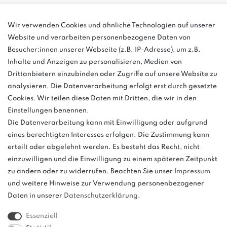
info@bonvenon.de
Wir verwenden Cookies und ähnliche Technologien auf unserer
Website und verarbeiten personenbezogene Daten von
03763 4048350
Besucher:innen unserer Webseite (z.B. IP-Adresse), um z.B.
Inhalte und Anzeigen zu personalisieren, Medien von
Montag - Freitag, 08:00 - 16:00
Drittanbietern einzubinden oder Zugriffe auf unsere Website zu
Anrufe aus dem dt. Festnetz zum Ortstarif, Preise aus dem Mobilfunknetz
analysieren. Die Datenverarbeitung erfolgt erst durch gesetzte
ggf. abweichend (abhängig vom Provider).
Cookies. Wir teilen diese Daten mit Dritten, die wir in den
Einstellungen benennen.
Die Datenverarbeitung kann mit Einwilligung oder aufgrund
eines berechtigten Interesses erfolgen. Die Zustimmung kann
und
erteilt oder abgelehnt werden. Es besteht das Recht, nicht
weitere.
einzuwilligen und die Einwilligung zu einem späteren Zeitpunkt
zu ändern oder zu widerrufen. Beachten Sie unser
Impressum
und weitere Hinweise zur Verwendung personenbezogener
Daten in unserer
Daten­schutz­erklärung
.
Bitte beachten: Der UVP stellt keinen Streichpreis im
Sinne einer Preisermäßigung, sondern lediglich
Essenziell