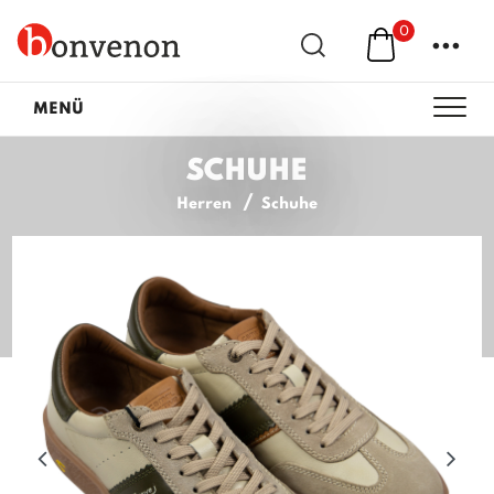
0
...
MENÜ
SCHUHE
Herren
Schuhe