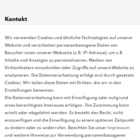
Kontakt
Wir verwenden Cookies und ähnliche Technologien auf unserer
info@bonvenon.de
Website und verarbeiten personenbezogene Daten von
03763 4048350
Besucher:innen unserer Webseite (z.B. IP-Adresse), um z.B.
Inhalte und Anzeigen zu personalisieren, Medien von
Montag - Freitag, 08:00 - 16:00
Drittanbietern einzubinden oder Zugriffe auf unsere Website zu
Anrufe aus dem dt. Festnetz zum Ortstarif, Preise aus dem Mobilfunknetz
analysieren. Die Datenverarbeitung erfolgt erst durch gesetzte
ggf. abweichend (abhängig vom Provider).
Cookies. Wir teilen diese Daten mit Dritten, die wir in den
Einstellungen benennen.
Die Datenverarbeitung kann mit Einwilligung oder aufgrund
eines berechtigten Interesses erfolgen. Die Zustimmung kann
und
erteilt oder abgelehnt werden. Es besteht das Recht, nicht
weitere.
einzuwilligen und die Einwilligung zu einem späteren Zeitpunkt
zu ändern oder zu widerrufen. Beachten Sie unser
Impressum
und weitere Hinweise zur Verwendung personenbezogener