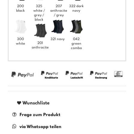
200
325
207
322 dark
black
white /
anthracite
navy
grey /
/ grey
black
300
321 navy
042
201
white
green
anthracite
combo
Wunschliste
Frage zum Produkt
via Whatsapp teilen