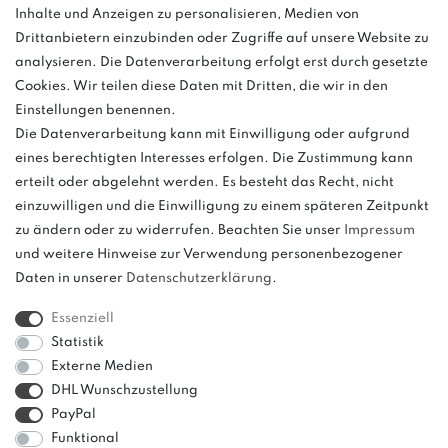
Inhalte und Anzeigen zu personalisieren, Medien von
Montag - Freitag, 08:00 - 16:00
Drittanbietern einzubinden oder Zugriffe auf unsere Website zu
Anrufe aus dem dt. Festnetz zum Ortstarif, Preise aus dem Mobilfunknetz
analysieren. Die Datenverarbeitung erfolgt erst durch gesetzte
ggf. abweichend (abhängig vom Provider).
Cookies. Wir teilen diese Daten mit Dritten, die wir in den
Einstellungen benennen.
Die Datenverarbeitung kann mit Einwilligung oder aufgrund
eines berechtigten Interesses erfolgen. Die Zustimmung kann
und
erteilt oder abgelehnt werden. Es besteht das Recht, nicht
weitere.
einzuwilligen und die Einwilligung zu einem späteren Zeitpunkt
zu ändern oder zu widerrufen. Beachten Sie unser
Impressum
und weitere Hinweise zur Verwendung personenbezogener
Daten in unserer
Daten­schutz­erklärung
.
Bitte beachten: Der UVP stellt keinen Streichpreis im
Sinne einer Preisermäßigung, sondern lediglich
Essenziell
einen Preisvergleich zur unverbindlichen
Statistik
Preisempfehlung seitens des Herstellers dar.
Externe Medien
DHL Wunschzustellung
PayPal
Funktional