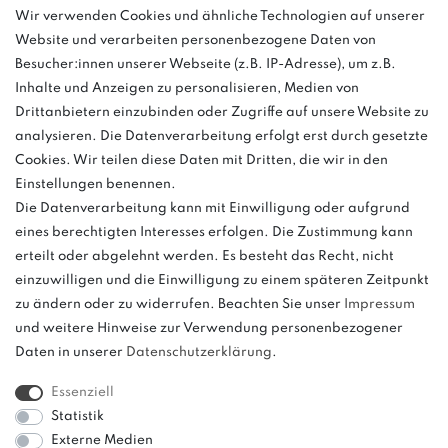
info@bonvenon.de
Wir verwenden Cookies und ähnliche Technologien auf unserer
Website und verarbeiten personenbezogene Daten von
03763 4048350
Besucher:innen unserer Webseite (z.B. IP-Adresse), um z.B.
Inhalte und Anzeigen zu personalisieren, Medien von
Montag - Freitag, 08:00 - 16:00
Drittanbietern einzubinden oder Zugriffe auf unsere Website zu
Anrufe aus dem dt. Festnetz zum Ortstarif, Preise aus dem Mobilfunknetz
analysieren. Die Datenverarbeitung erfolgt erst durch gesetzte
ggf. abweichend (abhängig vom Provider).
Cookies. Wir teilen diese Daten mit Dritten, die wir in den
Einstellungen benennen.
Die Datenverarbeitung kann mit Einwilligung oder aufgrund
eines berechtigten Interesses erfolgen. Die Zustimmung kann
und
erteilt oder abgelehnt werden. Es besteht das Recht, nicht
weitere.
einzuwilligen und die Einwilligung zu einem späteren Zeitpunkt
zu ändern oder zu widerrufen. Beachten Sie unser
Impressum
und weitere Hinweise zur Verwendung personenbezogener
Daten in unserer
Daten­schutz­erklärung
.
Bitte beachten: Der UVP stellt keinen Streichpreis im
Sinne einer Preisermäßigung, sondern lediglich
Essenziell
einen Preisvergleich zur unverbindlichen
Statistik
Preisempfehlung seitens des Herstellers dar.
Externe Medien