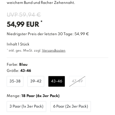
weichem Bund und flacher Zehennaht.
UVP 59,94 €
*
54,99 EUR
Niedrigster Preis der letzten 30 Tage:
54,99 €
Inhalt
1
Stück
* inkl. ges. MwSt. zzgl.
Versandkosten
Farbe:
Blau
Größe:
43-46
35-38
39-42
43-46
47-49
Menge:
18 Paar (6x 3er Pack)
3 Paar (1x 3er Pack)
6 Paar (2x 3er Pack)