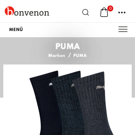
0
...
MENÜ
PUMA
Marken
PUMA