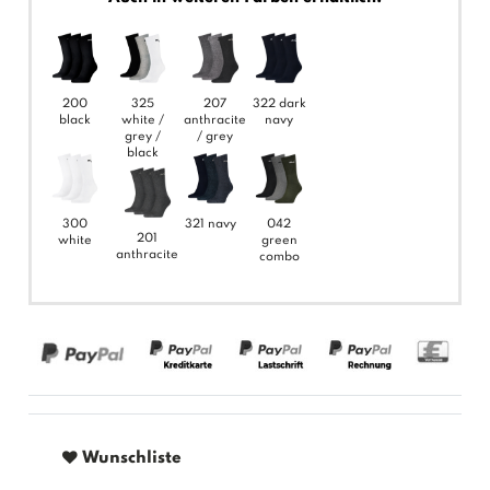
200
325
207
322 dark
black
white /
anthracite
navy
grey /
/ grey
black
300
321 navy
042
201
white
green
anthracite
combo
Wunschliste