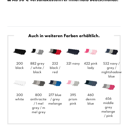
Auch in weiteren Farben erhältlich.
200
882 grey
232
321 navy
422 pink
532 navy /
black
/ white /
black /
lady
grey /
black
red
nightshadow
blue
300
800
277 blue
395
460
656
white
anthracite
/ grey
prism
denim
middle
/ l mel
melange
pink
blue
grey
grey / m
melange
mel grey
/ pink