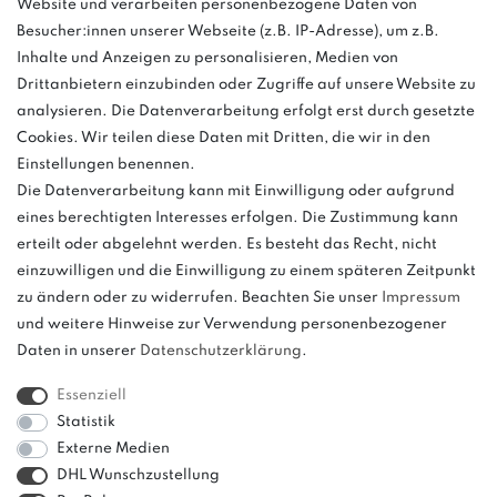
Website und verarbeiten personenbezogene Daten von
03763 4048350
Besucher:innen unserer Webseite (z.B. IP-Adresse), um z.B.
Inhalte und Anzeigen zu personalisieren, Medien von
Montag - Freitag, 08:00 - 16:00
Drittanbietern einzubinden oder Zugriffe auf unsere Website zu
Anrufe aus dem dt. Festnetz zum Ortstarif, Preise aus dem Mobilfunknetz
analysieren. Die Datenverarbeitung erfolgt erst durch gesetzte
ggf. abweichend (abhängig vom Provider).
Cookies. Wir teilen diese Daten mit Dritten, die wir in den
Einstellungen benennen.
Die Datenverarbeitung kann mit Einwilligung oder aufgrund
eines berechtigten Interesses erfolgen. Die Zustimmung kann
und
erteilt oder abgelehnt werden. Es besteht das Recht, nicht
weitere.
einzuwilligen und die Einwilligung zu einem späteren Zeitpunkt
zu ändern oder zu widerrufen. Beachten Sie unser
Impressum
und weitere Hinweise zur Verwendung personenbezogener
Daten in unserer
Daten­schutz­erklärung
.
Bitte beachten: Der UVP stellt keinen Streichpreis im
Sinne einer Preisermäßigung, sondern lediglich
Essenziell
einen Preisvergleich zur unverbindlichen
Statistik
Preisempfehlung seitens des Herstellers dar.
Externe Medien
DHL Wunschzustellung