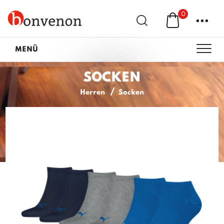
0
...
MENÜ
SOCKEN
Herren
Socken