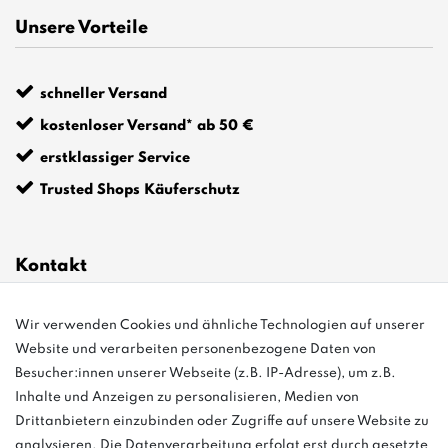
Unsere Vorteile
schneller Versand
kostenloser Versand* ab 50 €
erstklassiger Service
Trusted Shops Käuferschutz
Kontakt
Wir verwenden Cookies und ähnliche Technologien auf unserer
info@bonvenon.de
Website und verarbeiten personenbezogene Daten von
03763 4048350
Besucher:innen unserer Webseite (z.B. IP-Adresse), um z.B.
Inhalte und Anzeigen zu personalisieren, Medien von
Montag - Freitag, 08:00 - 16:00
Drittanbietern einzubinden oder Zugriffe auf unsere Website zu
Anrufe aus dem dt. Festnetz zum Ortstarif, Preise aus dem Mobilfunknetz
analysieren. Die Datenverarbeitung erfolgt erst durch gesetzte