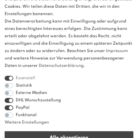
ggf. abweichend (abhängig vom Provider).
Cookies. Wir teilen diese Daten mit Dritten, die wir in den
Einstellungen benennen.
Die Datenverarbeitung kann mit Einwilligung oder aufgrund
eines berechtigten Interesses erfolgen. Die Zustimmung kann
und
erteilt oder abgelehnt werden. Es besteht das Recht, nicht
weitere.
einzuwilligen und die Einwilligung zu einem späteren Zeitpunkt
zu ändern oder zu widerrufen. Beachten Sie unser
Impressum
und weitere Hinweise zur Verwendung personenbezogener
Daten in unserer
Daten­schutz­erklärung
.
Bitte beachten: Der UVP stellt keinen Streichpreis im
Sinne einer Preisermäßigung, sondern lediglich
Essenziell
einen Preisvergleich zur unverbindlichen
Statistik
Preisempfehlung seitens des Herstellers dar.
Externe Medien
DHL Wunschzustellung
PayPal
Funktional
Weitere Einstellungen
Alle akzeptieren