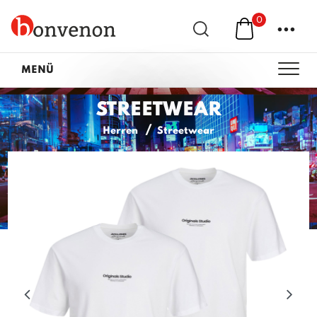
0
...
MENÜ
STREETWEAR
Herren
Streetwear