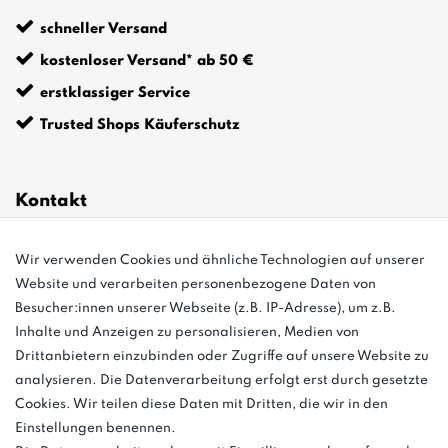
schneller Versand
kostenloser Versand* ab 50 €
erstklassiger Service
Trusted Shops Käuferschutz
Kontakt
info@bonvenon.de
Wir verwenden Cookies und ähnliche Technologien auf unserer
Website und verarbeiten personenbezogene Daten von
03763 4048350
Besucher:innen unserer Webseite (z.B. IP-Adresse), um z.B.
Inhalte und Anzeigen zu personalisieren, Medien von
Montag - Freitag, 08:00 - 16:00
Drittanbietern einzubinden oder Zugriffe auf unsere Website zu
Anrufe aus dem dt. Festnetz zum Ortstarif, Preise aus dem Mobilfunknetz
analysieren. Die Datenverarbeitung erfolgt erst durch gesetzte
ggf. abweichend (abhängig vom Provider).
Cookies. Wir teilen diese Daten mit Dritten, die wir in den
Einstellungen benennen.