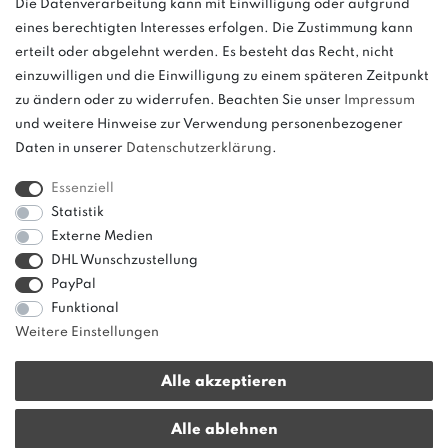
Die Datenverarbeitung kann mit Einwilligung oder aufgrund
eines berechtigten Interesses erfolgen. Die Zustimmung kann
und
erteilt oder abgelehnt werden. Es besteht das Recht, nicht
weitere.
einzuwilligen und die Einwilligung zu einem späteren Zeitpunkt
zu ändern oder zu widerrufen. Beachten Sie unser
Impressum
und weitere Hinweise zur Verwendung personenbezogener
Daten in unserer
Daten­schutz­erklärung
.
Bitte beachten: Der UVP stellt keinen Streichpreis im
Sinne einer Preisermäßigung, sondern lediglich
Essenziell
einen Preisvergleich zur unverbindlichen
Statistik
Preisempfehlung seitens des Herstellers dar.
Externe Medien
DHL Wunschzustellung
PayPal
Funktional
Weitere Einstellungen
Alle akzeptieren
* Alle Preise verstehen sich inkl. gesetzl. MwSt. zzgl.
Versandkosten
|
Alle ablehnen
innerhalb von Deutschland ab 50 € Warenwert versandkostenfrei!