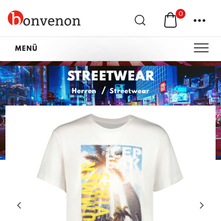
0
...
MENÜ
STREETWEAR
Herren
Streetwear